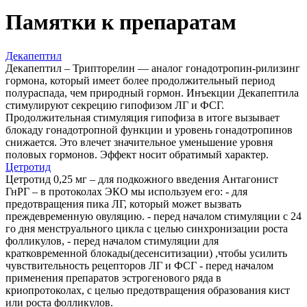
Памятки к препаратам
Декапептил
Декапептил – Трипторелин — аналог гонадотропин-рилизинг
гормона, который имеет более продолжительный период
полураспада, чем природный гормон. Инъекции Декапептила
стимулируют секрецию гипофизом ЛГ и ФСГ.
Продолжительная стимуляция гипофиза в итоге вызывает
блокаду гонадотропной функции и уровень гонадотропинов
снижается. Это влечет значительное уменьшение уровня
половых гормонов. Эффект носит обратимый характер.
Цетротид
Цетротид 0,25 мг – для подкожного введения Антагонист
ГнРГ – в протоколах ЭКО мы используем его: - для
предотвращения пика ЛГ, который может вызвать
преждевременную овуляцию. - перед началом стимуляции с 24
го дня менструального цикла с целью синхронизации роста
фолликулов, - перед началом стимуляции для
кратковременной блокады(десенситизации) ,чтобы усилить
чувствительность рецепторов ЛГ и ФСГ - перед началом
применения препаратов эстрогенового ряда в
криопротоколах, с целью предотвращения образования кист
или роста фолликулов.