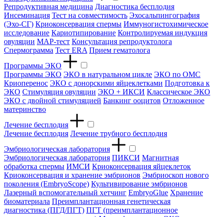
Репродуктивная медицина
Диагностика бесплодия
Инсеминация
Тест на совместимость
Эхосальпингография
(Эхо-СГ)
Криоконсервация спермы
Иммуногистохимическое
исследование
Кариотипирование
Контролируемая индукция
овуляции
МАР-тест
Консультация репродуктолога
Спермограмма
Тест ERA
Прием гематолога
Программы ЭКО
Программы ЭКО
ЭКО в натуральном цикле
ЭКО по ОМС
Криоперенос
ЭКО с донорскими яйцеклетками
Подготовка к
ЭКО
Стимуляция овуляции
ЭКО + ИКСИ
Классическое ЭКО
ЭКО с двойной стимуляцией
Банкинг ооцитов
Отложенное
материнство
Лечение бесплодия
Лечение бесплодия
Лечение трубного бесплодия
Эмбриологическая лаборатория
Эмбриологическая лаборатория
ПИКСИ
Магнитная
обработка спермы
ИМСИ
Криоконсервация яйцеклеток
Криоконсервация и хранение эмбрионов
Эмбриоскоп нового
поколения (EmbryoScope)
Культивирование эмбрионов
Лазерный вспомогательный хетчинг
EmbryoGlue
Хранение
биоматериала
Преимплантационная генетическая
диагностика (ПГД/ПГТ)
ПГТ (преимплантационное