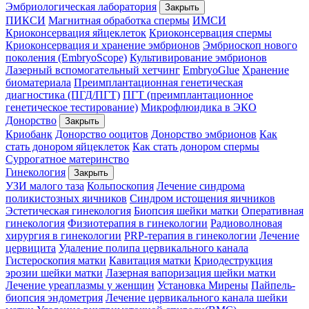
Эмбриологическая лаборатория
Закрыть
ПИКСИ
Магнитная обработка спермы
ИМСИ
Криоконсервация яйцеклеток
Криоконсервация спермы
Криоконсервация и хранение эмбрионов
Эмбриоскоп нового
поколения (EmbryoScope)
Культивирование эмбрионов
Лазерный вспомогательный хетчинг
EmbryoGlue
Хранение
биоматериала
Преимплантационная генетическая
диагностика (ПГД/ПГТ)
ПГТ (преимплантационное
генетическое тестирование)
Микрофлюидика в ЭКО
Донорство
Закрыть
Криобанк
Донорство ооцитов
Донорство эмбрионов
Как
стать донором яйцеклеток
Как стать донором спермы
Суррогатное материнство
Гинекология
Закрыть
УЗИ малого таза
Кольпоскопия
Лечение синдрома
поликистозных яичников
Синдром истощения яичников
Эстетическая гинекология
Биопсия шейки матки
Оперативная
гинекология
Физиотерапия в гинекологии
Радиоволновая
хирургия в гинекологии
PRP-терапия в гинекологии
Лечение
цервицита
Удаление полипа цервикального канала
Гистероскопия матки
Кавитация матки
Криодеструкция
эрозии шейки матки
Лазерная вапоризация шейки матки
Лечение уреаплазмы у женщин
Установка Мирены
Пайпель-
биопсия эндометрия
Лечение цервикального канала шейки