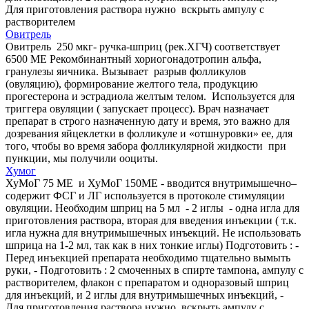
Для приготовления раствора нужно вскрыть ампулу с
растворителем
Овитрель
Овитрель 250 мкг- ручка-шприц (рек.ХГЧ) соответствует
6500 МЕ Рекомбинантный хориогонадотропин альфа,
гранулезы яичника. Вызывает разрыв фолликулов
(овуляцию), формирование желтого тела, продукцию
прогестерона и эстрадиола желтым телом. Используется для
триггера овуляции ( запускает процесс). Врач назначает
препарат в строго назначенную дату и время, это важно для
дозревания яйцеклетки в фолликуле и «отшнуровки» ее, для
того, чтобы во время забора фолликулярной жидкости при
пункции, мы получили ооциты.
Хумог
ХуМоГ 75 МЕ и ХуМоГ 150МЕ - вводится внутримышечно–
содержит ФСГ и ЛГ используется в протоколе стимуляции
овуляции. Необходим шприц на 5 мл - 2 иглы - одна игла для
приготовления раствора, вторая для введения инъекции ( т.к.
игла нужна для внутримышечных инъекций. Не использовать
шприца на 1-2 мл, так как в них тонкие иглы) Подготовить : -
Перед инъекцией препарата необходимо тщательно вымыть
руки, - Подготовить : 2 смоченных в спирте тампона, ампулу с
растворителем, флакон с препаратом и одноразовый шприц
для инъекций, и 2 иглы для внутримышечных инъекций, -
Для приготовления раствора нужно вскрыть ампулу с