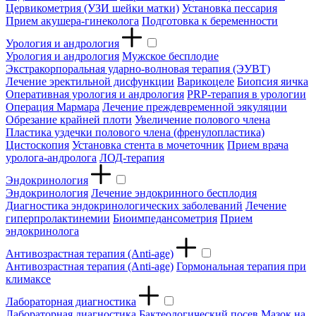
Цервикометрия (УЗИ шейки матки)
Установка пессария
Прием акушера-гинеколога
Подготовка к беременности
Урология и андрология
Урология и андрология
Мужское бесплодие
Экстракорпоральная ударно-волновая терапия (ЭУВТ)
Лечение эректильной дисфункции
Варикоцеле
Биопсия яичка
Оперативная урология и андрология
PRP-терапия в урологии
Операция Мармара
Лечение преждевременной эякуляции
Обрезание крайней плоти
Увеличение полового члена
Пластика уздечки полового члена (френулопластика)
Цистоскопия
Установка стента в мочеточник
Прием врача
уролога-андролога
ЛОД-терапия
Эндокринология
Эндокринология
Лечение эндокринного бесплодия
Диагностика эндокринологических заболеваний
Лечение
гиперпролактинемии
Биоимпедансометрия
Прием
эндокринолога
Антивозрастная терапия (Anti-age)
Антивозрастная терапия (Anti-age)
Гормональная терапия при
климаксе
Лабораторная диагностика
Лабораторная диагностика
Бактеологический посев
Мазок на