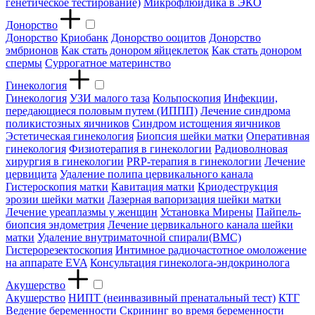
генетическое тестирование)
Микрофлюидика в ЭКО
Донорство
Донорство
Криобанк
Донорство ооцитов
Донорство
эмбрионов
Как стать донором яйцеклеток
Как стать донором
спермы
Суррогатное материнство
Гинекология
Гинекология
УЗИ малого таза
Кольпоскопия
Инфекции,
передающиеся половым путем (ИППП)
Лечение синдрома
поликистозных яичников
Синдром истощения яичников
Эстетическая гинекология
Биопсия шейки матки
Оперативная
гинекология
Физиотерапия в гинекологии
Радиоволновая
хирургия в гинекологии
PRP-терапия в гинекологии
Лечение
цервицита
Удаление полипа цервикального канала
Гистероскопия матки
Кавитация матки
Криодеструкция
эрозии шейки матки
Лазерная вапоризация шейки матки
Лечение уреаплазмы у женщин
Установка Мирены
Пайпель-
биопсия эндометрия
Лечение цервикального канала шейки
матки
Удаление внутриматочной спирали(ВМС)
Гистерорезектоскопия
Интимное радиочастотное омоложение
на аппарате EVA
Консультация гинеколога-эндокринолога
Акушерство
Акушерство
НИПТ (неинвазивный пренатальный тест)
КТГ
Ведение беременности
Скрининг во время беременности