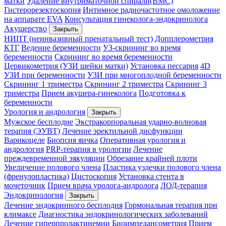
матки
Удаление внутриматочной спирали(ВМС)
Гистерорезектоскопия
Интимное радиочастотное омоложение
на аппарате EVA
Консультация гинеколога-эндокринолога
Акушерство
Закрыть
НИПТ (неинвазивный пренатальный тест)
Допплерометрия
КТГ
Ведение беременности
УЗ-скрининг во время
беременности
Скрининг во время беременности
Цервикометрия (УЗИ шейки матки)
Установка пессария
4D
УЗИ при беременности
УЗИ при многоплодной беременности
Скрининг 1 триместра
Скрининг 2 триместра
Скрининг 3
триместра
Прием акушера-гинеколога
Подготовка к
беременности
Урология и андрология
Закрыть
Мужское бесплодие
Экстракорпоральная ударно-волновая
терапия (ЭУВТ)
Лечение эректильной дисфункции
Варикоцеле
Биопсия яичка
Оперативная урология и
андрология
PRP-терапия в урологии
Лечение
преждевременной эякуляции
Обрезание крайней плоти
Увеличение полового члена
Пластика уздечки полового члена
(френулопластика)
Цистоскопия
Установка стента в
мочеточник
Прием врача уролога-андролога
ЛОД-терапия
Эндокринология
Закрыть
Лечение эндокринного бесплодия
Гормональная терапия при
климаксе
Диагностика эндокринологических заболеваний
Лечение гиперпролактинемии
Биоимпедансометрия
Прием