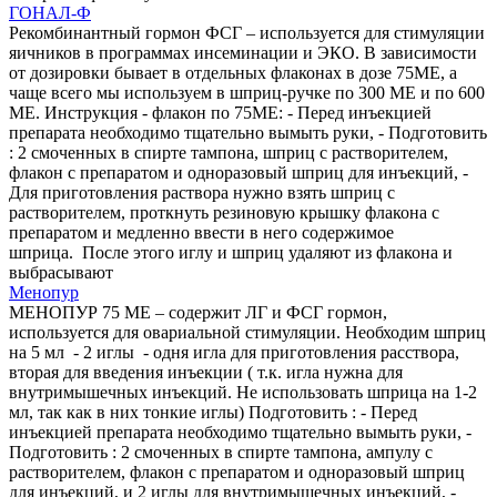
ГОНАЛ-Ф
Рекомбинантный гормон ФСГ – используется для стимуляции
яичников в программах инсеминации и ЭКО. В зависимости
от дозировки бывает в отдельных флаконах в дозе 75МЕ, а
чаще всего мы используем в шприц-ручке по 300 МЕ и по 600
МЕ. Инструкция - флакон по 75МЕ: - Перед инъекцией
препарата необходимо тщательно вымыть руки, - Подготовить
: 2 смоченных в спирте тампона, шприц с растворителем,
флакон с препаратом и одноразовый шприц для инъекций, -
Для приготовления раствора нужно взять шприц с
растворителем, проткнуть резиновую крышку флакона с
препаратом и медленно ввести в него содержимое
шприца. После этого иглу и шприц удаляют из флакона и
выбрасывают
Менопур
МЕНОПУР 75 МЕ – содержит ЛГ и ФСГ гормон,
используется для овариальной стимуляции. Необходим шприц
на 5 мл - 2 иглы - одня игла для приготовления расствора,
вторая для введения инъекции ( т.к. игла нужна для
внутримышечных инъекций. Не использовать шприца на 1-2
мл, так как в них тонкие иглы) Подготовить : - Перед
инъекцией препарата необходимо тщательно вымыть руки, -
Подготовить : 2 смоченных в спирте тампона, ампулу с
растворителем, флакон с препаратом и одноразовый шприц
для инъекций, и 2 иглы для внутримышечных инъекций, -