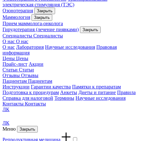
электрическая стимуляция (ТЭС)
Озонотерапия
Закрыть
Маммология
Закрыть
Прием маммолога-онколога
Гирудотерапия (лечение пиявками)
Закрыть
Специалисты
Специалисты
О нас
О нас
О нас
Лаборатория
Научные исследования
Правовая
информация
Цены
Цены
Прайс-лист
Акции
Статьи
Статьи
Отзывы
Отзывы
Пациентам
Пациентам
Инструкции
Гарантии качества
Памятки к препаратам
Подготовка к процедурам
Анкеты
Диеты и питание
Правила
Справка для налоговой
Термины
Научные исследования
Контакты
Контакты
ЛК
ЛК
Меню
Закрыть
Репродуктивная медицина