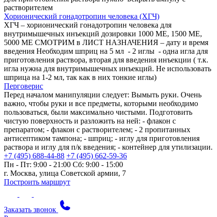
растворителем
Хорионический гонадотропин человека (ХГЧ)
ХГЧ – хорионический гонадотропин человека для
внутримышечных инъекций дозировки 1000 МЕ, 1500 МЕ,
5000 МЕ СМОТРИМ в ЛИСТ НАЗНАЧЕНИЯ – дату и время
введения Необходим шприц на 5 мл - 2 иглы - одна игла для
приготовления раствора, вторая для введения инъекции ( т.к.
игла нужна для внутримышечных инъекций. Не использовать
шприца на 1-2 мл, так как в них тонкие иглы)
Перговерис
Перед началом манипуляции следует: Вымыть руки. Очень
важно, чтобы руки и все предметы, которыми необходимо
пользоваться, были максимально чистыми. Подготовить
чистую поверхность и разложить на ней: - флакон с
препаратом; - флакон с растворителем; - 2 пропитанных
антисептиком тампона; - шприц; - иглу для приготовления
раствора и иглу для п/к введения; - контейнер для утилизации.
+7 (495) 688-44-88
+7 (495) 662-59-36
Пн - Пт: 9:00 - 21:00
Сб: 9:00 - 15:00
г. Москва, улица Советской армии, 7
Построить маршрут
Заказать звонок