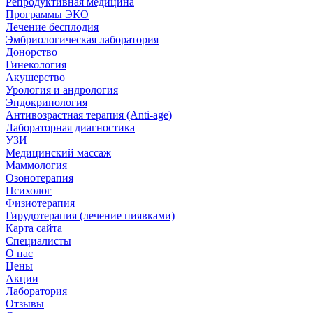
Репродуктивная медицина
Программы ЭКО
Лечение бесплодия
Эмбриологическая лаборатория
Донорство
Гинекология
Акушерство
Урология и андрология
Эндокринология
Антивозрастная терапия (Anti-age)
Лабораторная диагностика
УЗИ
Медицинский массаж
Маммология
Озонотерапия
Психолог
Физиотерапия
Гирудотерапия (лечение пиявками)
Карта сайта
Специалисты
О нас
Цены
Акции
Лаборатория
Отзывы