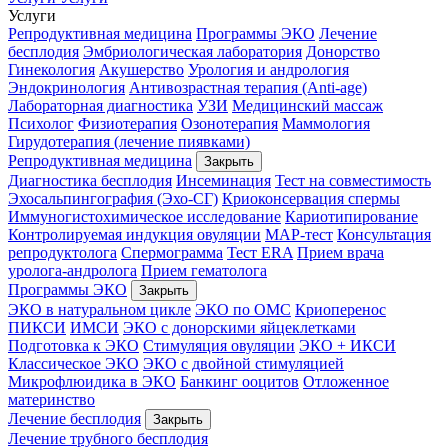
Услуги
Репродуктивная медицина
Программы ЭКО
Лечение
бесплодия
Эмбриологическая лаборатория
Донорство
Гинекология
Акушерство
Урология и андрология
Эндокринология
Антивозрастная терапия (Anti-age)
Лабораторная диагностика
УЗИ
Медицинский массаж
Психолог
Физиотерапия
Озонотерапия
Маммология
Гирудотерапия (лечение пиявками)
Репродуктивная медицина
Закрыть
Диагностика бесплодия
Инсеминация
Тест на совместимость
Эхосальпингография (Эхо-СГ)
Криоконсервация спермы
Иммуногистохимическое исследование
Кариотипирование
Контролируемая индукция овуляции
МАР-тест
Консультация
репродуктолога
Спермограмма
Тест ERA
Прием врача
уролога-андролога
Прием гематолога
Программы ЭКО
Закрыть
ЭКО в натуральном цикле
ЭКО по ОМС
Криоперенос
ПИКСИ
ИМСИ
ЭКО с донорскими яйцеклетками
Подготовка к ЭКО
Стимуляция овуляции
ЭКО + ИКСИ
Классическое ЭКО
ЭКО с двойной стимуляцией
Микрофлюидика в ЭКО
Банкинг ооцитов
Отложенное
материнство
Лечение бесплодия
Закрыть
Лечение трубного бесплодия