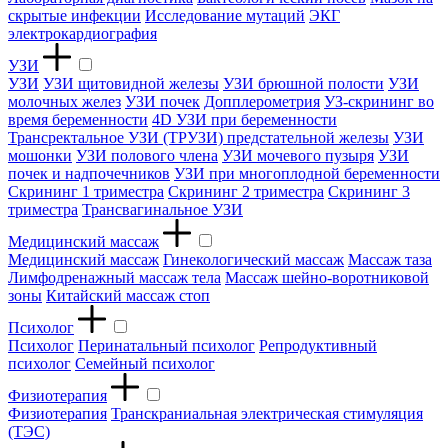
скрытые инфекции
Исследование мутаций
ЭКГ
электрокардиография
УЗИ
УЗИ
УЗИ щитовидной железы
УЗИ брюшной полости
УЗИ
молочных желез
УЗИ почек
Допплерометрия
УЗ-скрининг во
время беременности
4D УЗИ при беременности
Трансректальное УЗИ (ТРУЗИ) предстательной железы
УЗИ
мошонки
УЗИ полового члена
УЗИ мочевого пузыря
УЗИ
почек и надпочечников
УЗИ при многоплодной беременности
Скрининг 1 триместра
Скрининг 2 триместра
Скрининг 3
триместра
Трансвагинальное УЗИ
Медицинский массаж
Медицинский массаж
Гинекологический массаж
Массаж таза
Лимфодренажный массаж тела
Массаж шейно-воротниковой
зоны
Китайский массаж стоп
Психолог
Психолог
Перинатальный психолог
Репродуктивный
психолог
Семейный психолог
Физиотерапия
Физиотерапия
Транскраниальная электрическая стимуляция
(ТЭС)