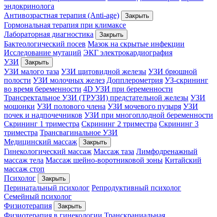
эндокринолога
Антивозрастная терапия (Anti-age)
Закрыть
Гормональная терапия при климаксе
Лабораторная диагностика
Закрыть
Бактеологический посев
Мазок на скрытые инфекции
Исследование мутаций
ЭКГ электрокардиография
УЗИ
Закрыть
УЗИ малого таза
УЗИ щитовидной железы
УЗИ брюшной
полости
УЗИ молочных желез
Допплерометрия
УЗ-скрининг
во время беременности
4D УЗИ при беременности
Трансректальное УЗИ (ТРУЗИ) предстательной железы
УЗИ
мошонки
УЗИ полового члена
УЗИ мочевого пузыря
УЗИ
почек и надпочечников
УЗИ при многоплодной беременности
Скрининг 1 триместра
Скрининг 2 триместра
Скрининг 3
триместра
Трансвагинальное УЗИ
Медицинский массаж
Закрыть
Гинекологический массаж
Массаж таза
Лимфодренажный
массаж тела
Массаж шейно-воротниковой зоны
Китайский
массаж стоп
Психолог
Закрыть
Перинатальный психолог
Репродуктивный психолог
Семейный психолог
Физиотерапия
Закрыть
Физиотерапия в гинекологии
Транскраниальная