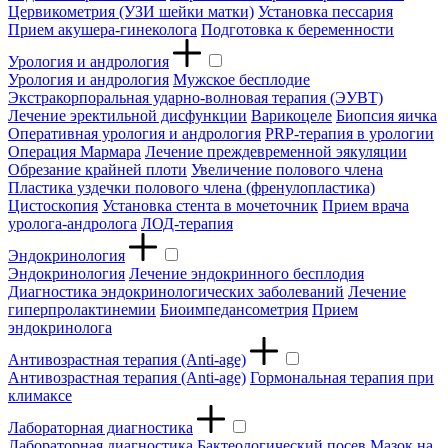
Цервикометрия (УЗИ шейки матки)
Установка пессария
Прием акушера-гинеколога
Подготовка к беременности
Урология и андрология
Урология и андрология
Мужское бесплодие
Экстракорпоральная ударно-волновая терапия (ЭУВТ)
Лечение эректильной дисфункции
Варикоцеле
Биопсия яичка
Оперативная урология и андрология
PRP-терапия в урологии
Операция Мармара
Лечение преждевременной эякуляции
Обрезание крайней плоти
Увеличение полового члена
Пластика уздечки полового члена (френулопластика)
Цистоскопия
Установка стента в мочеточник
Прием врача
уролога-андролога
ЛОД-терапия
Эндокринология
Эндокринология
Лечение эндокринного бесплодия
Диагностика эндокринологических заболеваний
Лечение
гиперпролактинемии
Биоимпедансометрия
Прием
эндокринолога
Антивозрастная терапия (Anti-age)
Антивозрастная терапия (Anti-age)
Гормональная терапия при
климаксе
Лабораторная диагностика
Лабораторная диагностика
Бактеологический посев
Мазок на