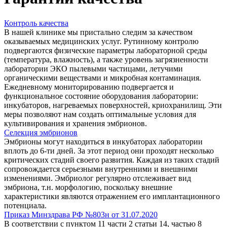
Контроль качества
В нашей клинике мы пристально следим за качеством
оказываемых медицинских услуг. Рутинному контролю
подвергаются физические параметры лабораторной среды
(температура, влажность), а также уровень загрязненности
лаборатории ЭКО пылевыми частицами, летучими
органическими веществами и микробная контаминация.
Ежедневному мониторированию подвергается и
функциональное состояние оборудования лаборатории:
инкубаторов, нагреваемых поверхностей, криохранилищ. Эти
меры позволяют нам создать оптимальные условия для
культивирования и хранения эмбрионов.
Селекция эмбрионов
Эмбрионы могут находиться в инкубаторах лаборатории
вплоть до 6-ти дней. За этот период они проходят несколько
критических стадий своего развития. Каждая из таких стадий
сопровождается серьезными внутренними и внешними
изменениями. Эмбриолог регулярно отслеживает вид
эмбриона, т.н. морфологию, поскольку внешние
характеристики являются отражением его имплантационного
потенциала.
Приказ Минздрава РФ №803н от 31.07.2020
В соответствии с пунктом 11 части 2 статьи 14, частью 8