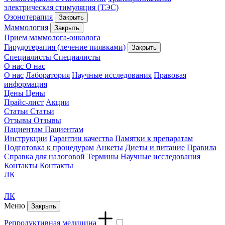
электрическая стимуляция (ТЭС)
Озонотерапия
Закрыть
Маммология
Закрыть
Прием маммолога-онколога
Гирудотерапия (лечение пиявками)
Закрыть
Специалисты
Специалисты
О нас
О нас
О нас
Лаборатория
Научные исследования
Правовая
информация
Цены
Цены
Прайс-лист
Акции
Статьи
Статьи
Отзывы
Отзывы
Пациентам
Пациентам
Инструкции
Гарантии качества
Памятки к препаратам
Подготовка к процедурам
Анкеты
Диеты и питание
Правила
Справка для налоговой
Термины
Научные исследования
Контакты
Контакты
ЛК
ЛК
Меню
Закрыть
Репродуктивная медицина