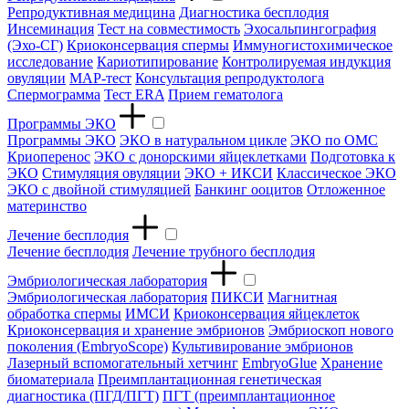
Репродуктивная медицина
Диагностика бесплодия
Инсеминация
Тест на совместимость
Эхосальпингография
(Эхо-СГ)
Криоконсервация спермы
Иммуногистохимическое
исследование
Кариотипирование
Контролируемая индукция
овуляции
МАР-тест
Консультация репродуктолога
Спермограмма
Тест ERA
Прием гематолога
Программы ЭКО
Программы ЭКО
ЭКО в натуральном цикле
ЭКО по ОМС
Криоперенос
ЭКО с донорскими яйцеклетками
Подготовка к
ЭКО
Стимуляция овуляции
ЭКО + ИКСИ
Классическое ЭКО
ЭКО с двойной стимуляцией
Банкинг ооцитов
Отложенное
материнство
Лечение бесплодия
Лечение бесплодия
Лечение трубного бесплодия
Эмбриологическая лаборатория
Эмбриологическая лаборатория
ПИКСИ
Магнитная
обработка спермы
ИМСИ
Криоконсервация яйцеклеток
Криоконсервация и хранение эмбрионов
Эмбриоскоп нового
поколения (EmbryoScope)
Культивирование эмбрионов
Лазерный вспомогательный хетчинг
EmbryoGlue
Хранение
биоматериала
Преимплантационная генетическая
диагностика (ПГД/ПГТ)
ПГТ (преимплантационное