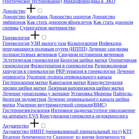
генетическое тестирование)
Микрофлюидика в ЭКО
Донорство
Донорство
Криобанк
Донорство ооцитов
Донорство
эмбрионов
Как стать донором яйцеклеток
Как стать донором
спермы
Суррогатное материнство
Гинекология
Гинекология
УЗИ малого таза
Кольпоскопия
Инфекции,
передающиеся половым путем (ИППП)
Лечение синдрома
поликистозных яичников
Синдром истощения яичников
Эстетическая гинекология
Биопсия шейки матки
Оперативная
гинекология
Физиотерапия в гинекологии
Радиоволновая
хирургия в гинекологии
PRP-терапия в гинекологии
Лечение
цервицита
Удаление полипа цервикального канала
Гистероскопия матки
Кавитация матки
Криодеструкция
эрозии шейки матки
Лазерная вапоризация шейки матки
Лечение уреаплазмы у женщин
Установка Мирены
Пайпель-
биопсия эндометрия
Лечение цервикального канала шейки
матки
Удаление внутриматочной спирали(ВМС)
Гистерорезектоскопия
Интимное радиочастотное омоложение
на аппарате EVA
Консультация гинеколога-эндокринолога
Акушерство
Акушерство
НИПТ (неинвазивный пренатальный тест)
КТГ
Ведение беременности
Скрининг во время беременности