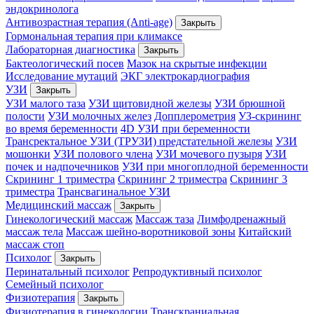
эндокринолога
Антивозрастная терапия (Anti-age)
Закрыть
Гормональная терапия при климаксе
Лабораторная диагностика
Закрыть
Бактеологический посев
Мазок на скрытые инфекции
Исследование мутаций
ЭКГ электрокардиография
УЗИ
Закрыть
УЗИ малого таза
УЗИ щитовидной железы
УЗИ брюшной
полости
УЗИ молочных желез
Допплерометрия
УЗ-скрининг
во время беременности
4D УЗИ при беременности
Трансректальное УЗИ (ТРУЗИ) предстательной железы
УЗИ
мошонки
УЗИ полового члена
УЗИ мочевого пузыря
УЗИ
почек и надпочечников
УЗИ при многоплодной беременности
Скрининг 1 триместра
Скрининг 2 триместра
Скрининг 3
триместра
Трансвагинальное УЗИ
Медицинский массаж
Закрыть
Гинекологический массаж
Массаж таза
Лимфодренажный
массаж тела
Массаж шейно-воротниковой зоны
Китайский
массаж стоп
Психолог
Закрыть
Перинатальный психолог
Репродуктивный психолог
Семейный психолог
Физиотерапия
Закрыть
Физиотерапия в гинекологии
Транскраниальная