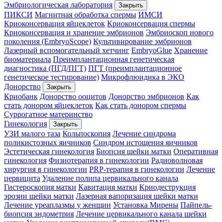
Эмбриологическая лаборатория
Закрыть
ПИКСИ
Магнитная обработка спермы
ИМСИ
Криоконсервация яйцеклеток
Криоконсервация спермы
Криоконсервация и хранение эмбрионов
Эмбриоскоп нового
поколения (EmbryoScope)
Культивирование эмбрионов
Лазерный вспомогательный хетчинг
EmbryoGlue
Хранение
биоматериала
Преимплантационная генетическая
диагностика (ПГД/ПГТ)
ПГТ (преимплантационное
генетическое тестирование)
Микрофлюидика в ЭКО
Донорство
Закрыть
Криобанк
Донорство ооцитов
Донорство эмбрионов
Как
стать донором яйцеклеток
Как стать донором спермы
Суррогатное материнство
Гинекология
Закрыть
УЗИ малого таза
Кольпоскопия
Лечение синдрома
поликистозных яичников
Синдром истощения яичников
Эстетическая гинекология
Биопсия шейки матки
Оперативная
гинекология
Физиотерапия в гинекологии
Радиоволновая
хирургия в гинекологии
PRP-терапия в гинекологии
Лечение
цервицита
Удаление полипа цервикального канала
Гистероскопия матки
Кавитация матки
Криодеструкция
эрозии шейки матки
Лазерная вапоризация шейки матки
Лечение уреаплазмы у женщин
Установка Мирены
Пайпель-
биопсия эндометрия
Лечение цервикального канала шейки