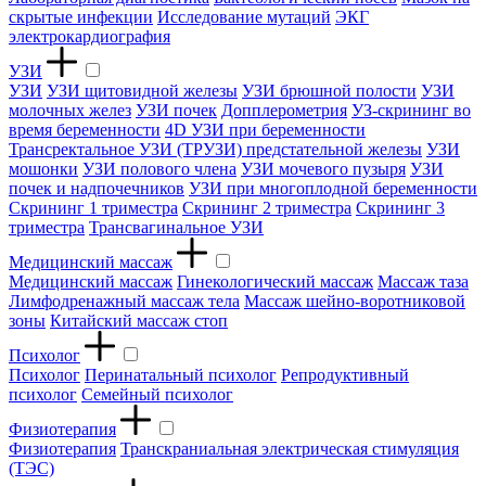
скрытые инфекции
Исследование мутаций
ЭКГ
электрокардиография
УЗИ
УЗИ
УЗИ щитовидной железы
УЗИ брюшной полости
УЗИ
молочных желез
УЗИ почек
Допплерометрия
УЗ-скрининг во
время беременности
4D УЗИ при беременности
Трансректальное УЗИ (ТРУЗИ) предстательной железы
УЗИ
мошонки
УЗИ полового члена
УЗИ мочевого пузыря
УЗИ
почек и надпочечников
УЗИ при многоплодной беременности
Скрининг 1 триместра
Скрининг 2 триместра
Скрининг 3
триместра
Трансвагинальное УЗИ
Медицинский массаж
Медицинский массаж
Гинекологический массаж
Массаж таза
Лимфодренажный массаж тела
Массаж шейно-воротниковой
зоны
Китайский массаж стоп
Психолог
Психолог
Перинатальный психолог
Репродуктивный
психолог
Семейный психолог
Физиотерапия
Физиотерапия
Транскраниальная электрическая стимуляция
(ТЭС)