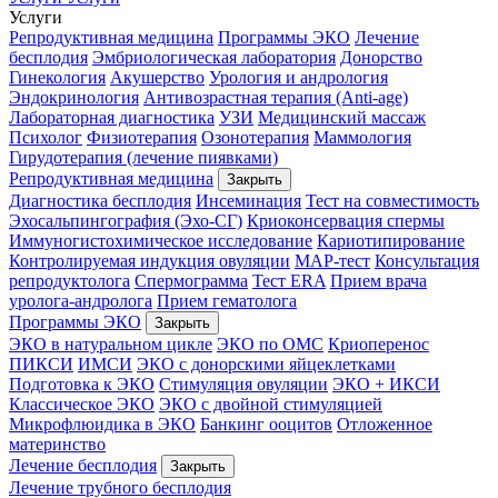
Услуги
Репродуктивная медицина
Программы ЭКО
Лечение
бесплодия
Эмбриологическая лаборатория
Донорство
Гинекология
Акушерство
Урология и андрология
Эндокринология
Антивозрастная терапия (Anti-age)
Лабораторная диагностика
УЗИ
Медицинский массаж
Психолог
Физиотерапия
Озонотерапия
Маммология
Гирудотерапия (лечение пиявками)
Репродуктивная медицина
Закрыть
Диагностика бесплодия
Инсеминация
Тест на совместимость
Эхосальпингография (Эхо-СГ)
Криоконсервация спермы
Иммуногистохимическое исследование
Кариотипирование
Контролируемая индукция овуляции
МАР-тест
Консультация
репродуктолога
Спермограмма
Тест ERA
Прием врача
уролога-андролога
Прием гематолога
Программы ЭКО
Закрыть
ЭКО в натуральном цикле
ЭКО по ОМС
Криоперенос
ПИКСИ
ИМСИ
ЭКО с донорскими яйцеклетками
Подготовка к ЭКО
Стимуляция овуляции
ЭКО + ИКСИ
Классическое ЭКО
ЭКО с двойной стимуляцией
Микрофлюидика в ЭКО
Банкинг ооцитов
Отложенное
материнство
Лечение бесплодия
Закрыть
Лечение трубного бесплодия