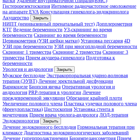
матки
Удаление внутриматочной спирали(ВМС)
Гистерорезектоскопия
Интимное радиочастотное омоложение
на аппарате EVA
Консультация гинеколога-эндокринолога
Акушерство
Закрыть
НИПТ (неинвазивный пренатальный тест)
Допплерометрия
КТГ
Ведение беременности
УЗ-скрининг во время
беременности
Скрининг во время беременности
Цервикометрия (УЗИ шейки матки)
Установка пессария
4D
УЗИ при беременности
УЗИ при многоплодной беременности
Скрининг 1 триместра
Скрининг 2 триместра
Скрининг 3
триместра
Прием акушера-гинеколога
Подготовка к
беременности
Урология и андрология
Закрыть
Мужское бесплодие
Экстракорпоральная ударно-волновая
терапия (ЭУВТ)
Лечение эректильной дисфункции
Варикоцеле
Биопсия яичка
Оперативная урология и
андрология
PRP-терапия в урологии
Лечение
преждевременной эякуляции
Обрезание крайней плоти
Увеличение полового члена
Пластика уздечки полового члена
(френулопластика)
Цистоскопия
Установка стента в
мочеточник
Прием врача уролога-андролога
ЛОД-терапия
Эндокринология
Закрыть
Лечение эндокринного бесплодия
Гормональная терапия при
климаксе
Диагностика эндокринологических заболеваний
Лечение гиперпролактинемии
Биоимпедансометрия
Прием