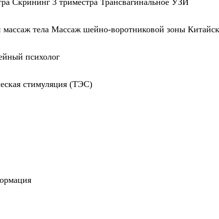
тра
Скрининг 3 триместра
Трансвагинальное УЗИ
массаж тела
Массаж шейно-воротниковой зоны
Китайск
ейный психолог
еская стимуляция (ТЭС)
ормация