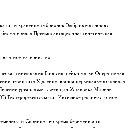
вация и хранение эмбрионов
Эмбриоскоп нового
 биоматериала
Преимплантационная генетическая
ррогатное материнство
ческая гинекология
Биопсия шейки матки
Оперативная
ение цервицита
Удаление полипа цервикального канала
Лечение уреаплазмы у женщин
Установка Мирены
МС)
Гистерорезектоскопия
Интимное радиочастотное
ременности
Скрининг во время беременности