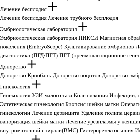
Лечение бесплодия
Лечение бесплодия
Лечение трубного бесплодия
Эмбриологическая лаборатория
Эмбриологическая лаборатория
ПИКСИ
Магнитная обра
поколения (EmbryoScope)
Культивирование эмбрионов
Л
диагностика (ПГД/ПГТ)
ПГТ (преимплантационное генет
Донорство
Донорство
Криобанк
Донорство ооцитов
Донорство эмб
Гинекология
Гинекология
УЗИ малого таза
Кольпоскопия
Инфекции, 
Эстетическая гинекология
Биопсия шейки матки
Операти
гинекологии
Лечение цервицита
Удаление полипа церви
вапоризация шейки матки
Лечение уреаплазмы у женщи
внутриматочной спирали(ВМС)
Гистерорезектоскопия
И