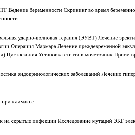
КТГ
Ведение беременности
Скрининг во время беременно
енности
ральная ударно-волновая терапия (ЭУВТ)
Лечение эрект
огии
Операция Мармара
Лечение преждевременной эяку
ка)
Цистоскопия
Установка стента в мочеточник
Прием вр
остика эндокринологических заболеваний
Лечение гипе
я при климаксе
к на скрытые инфекции
Исследование мутаций
ЭКГ эле