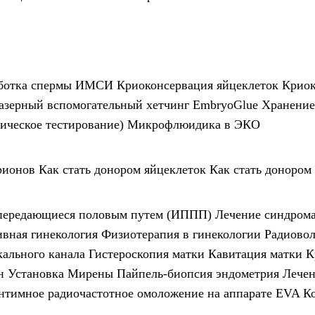
ботка спермы
ИМСИ
Криоконсервация яйцеклеток
Криок
азерный вспомогательный хетчинг
EmbryoGlue
Хранение
ическое тестирование)
Микрофлюидика в ЭКО
рионов
Как стать донором яйцеклеток
Как стать донором
передающиеся половым путем (ИППП)
Лечение синдром
вная гинекология
Физиотерапия в гинекологии
Радиовол
кального канала
Гистероскопия матки
Кавитация матки
К
н
Установка Мирены
Пайпель-биопсия эндометрия
Лечен
нтимное радиочастотное омоложение на аппарате EVA
К