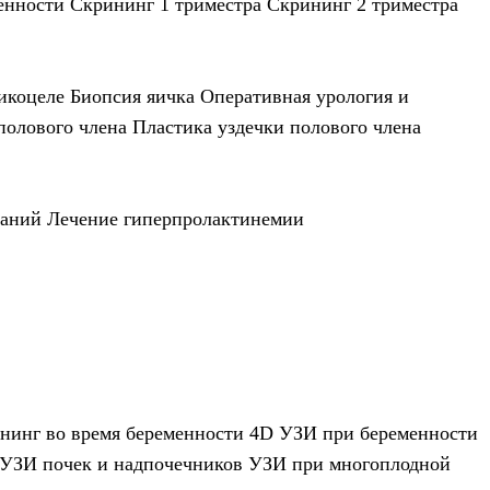
енности
Скрининг 1 триместра
Скрининг 2 триместра
икоцеле
Биопсия яичка
Оперативная урология и
полового члена
Пластика уздечки полового члена
ваний
Лечение гиперпролактинемии
нинг во время беременности
4D УЗИ при беременности
УЗИ почек и надпочечников
УЗИ при многоплодной