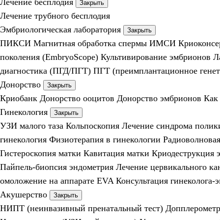
Лечение бесплодия
Закрыть
Лечение трубного бесплодия
Эмбриологическая лаборатория
Закрыть
ПИКСИ
Магнитная обработка спермы
ИМСИ
Криоконсе
поколения (EmbryoScope)
Культивирование эмбрионов
Л
диагностика (ПГД/ПГТ)
ПГТ (преимплантационное генет
Донорство
Закрыть
Криобанк
Донорство ооцитов
Донорство эмбрионов
Как
Гинекология
Закрыть
УЗИ малого таза
Кольпоскопия
Лечение синдрома полик
гинекология
Физиотерапия в гинекологии
Радиоволновая
Гистероскопия матки
Кавитация матки
Криодеструкция 
Пайпель-биопсия эндометрия
Лечение цервикального ка
омоложение на аппарате EVA
Консультация гинеколога-
Акушерство
Закрыть
НИПТ (неинвазивный пренатальный тест)
Допплеромет