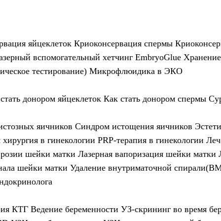
рвация яйцеклеток
Криоконсервация спермы
Криоконсер
азерный вспомогательный хетчинг
EmbryoGlue
Хранение
ическое тестирование)
Микрофлюидика в ЭКО
 стать донором яйцеклеток
Как стать донором спермы
Су
истозных яичников
Синдром истощения яичников
Эстети
 хирургия в гинекологии
PRP-терапия в гинекологии
Леч
эрозии шейки матки
Лазерная вапоризация шейки матки
нала шейки матки
Удаление внутриматочной спирали(В
эндокринолога
рия
КТГ
Ведение беременности
УЗ-скрининг во время бе