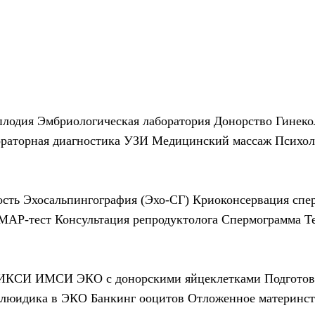
плодия
Эмбриологическая лаборатория
Донорство
Гинеко
раторная диагностика
УЗИ
Медицинский массаж
Психол
ость
Эхосальпингография (Эхо-СГ)
Криоконсервация спе
МАР-тест
Консультация репродуктолога
Спермограмма
Т
ИКСИ
ИМСИ
ЭКО с донорскими яйцеклетками
Подгото
люидика в ЭКО
Банкинг ооцитов
Отложенное материнст