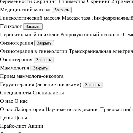
беременности
Скрининг 1 триместра
Скрининг 2 тримес
Медицинский массаж
Закрыть
Гинекологический массаж
Массаж таза
Лимфодренажный 
Психолог
Закрыть
Перинатальный психолог
Репродуктивный психолог
Сем
Физиотерапия
Закрыть
Физиотерапия в гинекологии
Транскраниальная электрич
Озонотерапия
Закрыть
Маммология
Закрыть
Прием маммолога-онколога
Гирудотерапия (лечение пиявками)
Закрыть
Специалисты
Специалисты
О нас
О нас
О нас
Лаборатория
Научные исследования
Правовая инф
Цены
Цены
Прайс-лист
Акции