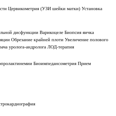
сти
Цервикометрия (УЗИ шейки матки)
Установка
ильной дисфункции
Варикоцеле
Биопсия яичка
ляции
Обрезание крайней плоти
Увеличение полового
ача уролога-андролога
ЛОД-терапия
рпролактинемии
Биоимпедансометрия
Прием
ктрокардиография