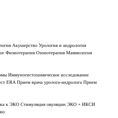
логия
Акушерство
Урология и андрология
ог
Физиотерапия
Озонотерапия
Маммология
рмы
Иммуногистохимическое исследование
ест ERA
Прием врача уролога-андролога
Прием
вка к ЭКО
Стимуляция овуляции
ЭКО + ИКСИ
во