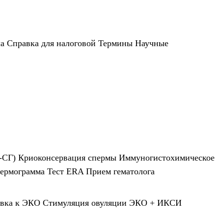
а
Справка для налоговой
Термины
Научные
-СГ)
Криоконсервация спермы
Иммуногистохимическое
ермограмма
Тест ERA
Прием гематолога
овка к ЭКО
Стимуляция овуляции
ЭКО + ИКСИ