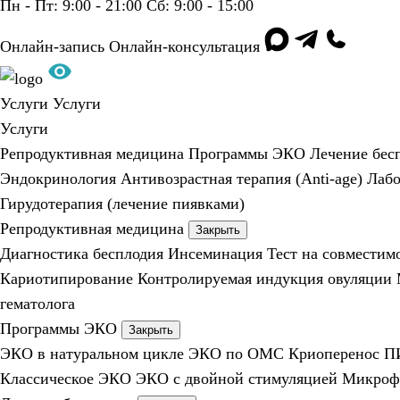
Пн - Пт: 9:00 - 21:00
Сб: 9:00 - 15:00
Онлайн-запись
Онлайн-консультация
Услуги
Услуги
Услуги
Репродуктивная медицина
Программы ЭКО
Лечение бес
Эндокринология
Антивозрастная терапия (Anti-age)
Лабо
Гирудотерапия (лечение пиявками)
Репродуктивная медицина
Закрыть
Диагностика бесплодия
Инсеминация
Тест на совместим
Кариотипирование
Контролируемая индукция овуляции
гематолога
Программы ЭКО
Закрыть
ЭКО в натуральном цикле
ЭКО по ОМС
Криоперенос
П
Классическое ЭКО
ЭКО с двойной стимуляцией
Микроф