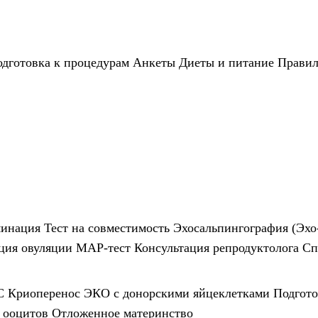
дготовка к процедурам
Анкеты
Диеты и питание
Правил
инация
Тест на совместимость
Эхосальпингография (Эхо
ция овуляции
МАР-тест
Консультация репродуктолога
Сп
С
Криоперенос
ЭКО с донорскими яйцеклетками
Подгот
 ооцитов
Отложенное материнство