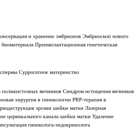
онсервация и хранение эмбрионов
Эмбриоскоп нового
 биоматериала
Преимплантационная генетическая
 спермы
Суррогатное материнство
а поликистозных яичников
Синдром истощения яичников
новая хирургия в гинекологии
PRP-терапия в
риодеструкция эрозии шейки матки
Лазерная
ие цервикального канала шейки матки
Удаление
онсультация гинеколога-эндокринолога