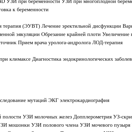
4D УЗИ при беременности
УЗИ при многоплодной берем
товка к беременности
я терапия (ЭУВТ)
Лечение эректильной дисфункции
Вар
менной эякуляции
Обрезание крайней плоти
Увеличение 
еточник
Прием врача уролога-андролога
ЛОД-терапия
 при климаксе
Диагностика эндокринологических заболе
следование мутаций
ЭКГ электрокардиография
 полости
УЗИ молочных желез
Допплерометрия
УЗ-скри
ЗИ мошонки
УЗИ полового члена
УЗИ мочевого пузыря