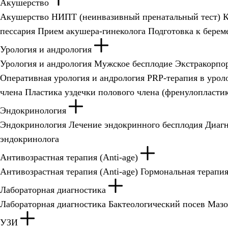
Акушерство
Акушерство
НИПТ (неинвазивный пренатальный тест)
пессария
Прием акушера-гинеколога
Подготовка к берем
Урология и андрология
Урология и андрология
Мужское бесплодие
Экстракорпо
Оперативная урология и андрология
PRP-терапия в урол
члена
Пластика уздечки полового члена (френулопласти
Эндокринология
Эндокринология
Лечение эндокринного бесплодия
Диагн
эндокринолога
Антивозрастная терапия (Anti-age)
Антивозрастная терапия (Anti-age)
Гормональная терапи
Лабораторная диагностика
Лабораторная диагностика
Бактеологический посев
Мазо
УЗИ