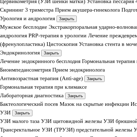
Цервикометрия (УЗИ шейки матки)
Установка пессария
Скрининг 3 триместра
Прием акушера-гинеколога
Подго
Урология и андрология
Закрыть
Мужское бесплодие
Экстракорпоральная ударно-волнова
андрология
PRP-терапия в урологии
Лечение преждевре
(френулопластика)
Цистоскопия
Установка стента в моч
Эндокринология
Закрыть
Лечение эндокринного бесплодия
Гормональная терапия
Биоимпедансометрия
Прием эндокринолога
Антивозрастная терапия (Anti-age)
Закрыть
Гормональная терапия при климаксе
Лабораторная диагностика
Закрыть
Бактеологический посев
Мазок на скрытые инфекции
Ис
УЗИ
Закрыть
УЗИ малого таза
УЗИ щитовидной железы
УЗИ брюшной
Трансректальное УЗИ (ТРУЗИ) предстательной железы
У