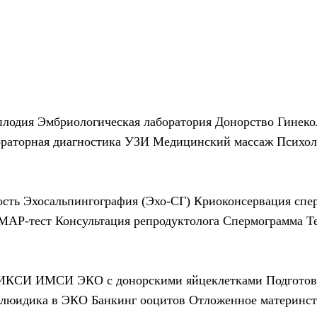
плодия
Эмбриологическая лаборатория
Донорство
Гинеко
раторная диагностика
УЗИ
Медицинский массаж
Психол
ость
Эхосальпингография (Эхо-СГ)
Криоконсервация спе
МАР-тест
Консультация репродуктолога
Спермограмма
Т
ИКСИ
ИМСИ
ЭКО с донорскими яйцеклетками
Подгото
люидика в ЭКО
Банкинг ооцитов
Отложенное материнст