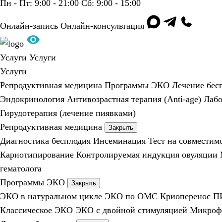
Пн - Пт: 9:00 - 21:00
Сб: 9:00 - 15:00
Онлайн-запись
Онлайн-консультация
Услуги
Услуги
Услуги
Репродуктивная медицина
Программы ЭКО
Лечение бес
Эндокринология
Антивозрастная терапия (Anti-age)
Лабо
Гирудотерапия (лечение пиявками)
Репродуктивная медицина
Закрыть
Диагностика бесплодия
Инсеминация
Тест на совместим
Кариотипирование
Контролируемая индукция овуляции
гематолога
Программы ЭКО
Закрыть
ЭКО в натуральном цикле
ЭКО по ОМС
Криоперенос
П
Классическое ЭКО
ЭКО с двойной стимуляцией
Микроф