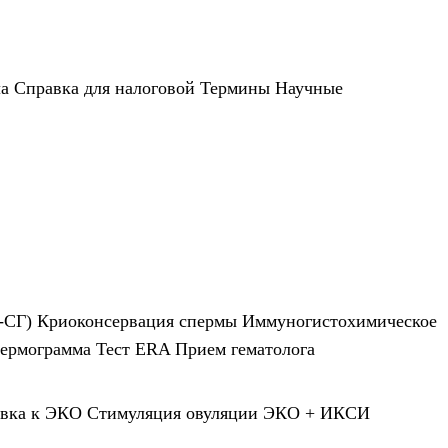
а
Справка для налоговой
Термины
Научные
-СГ)
Криоконсервация спермы
Иммуногистохимическое
ермограмма
Тест ERA
Прием гематолога
овка к ЭКО
Стимуляция овуляции
ЭКО + ИКСИ