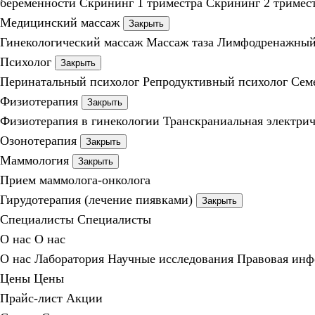
беременности
Скрининг 1 триместра
Скрининг 2 тримес
Медицинский массаж
Закрыть
Гинекологический массаж
Массаж таза
Лимфодренажный 
Психолог
Закрыть
Перинатальный психолог
Репродуктивный психолог
Сем
Физиотерапия
Закрыть
Физиотерапия в гинекологии
Транскраниальная электрич
Озонотерапия
Закрыть
Маммология
Закрыть
Прием маммолога-онколога
Гирудотерапия (лечение пиявками)
Закрыть
Специалисты
Специалисты
О нас
О нас
О нас
Лаборатория
Научные исследования
Правовая инф
Цены
Цены
Прайс-лист
Акции