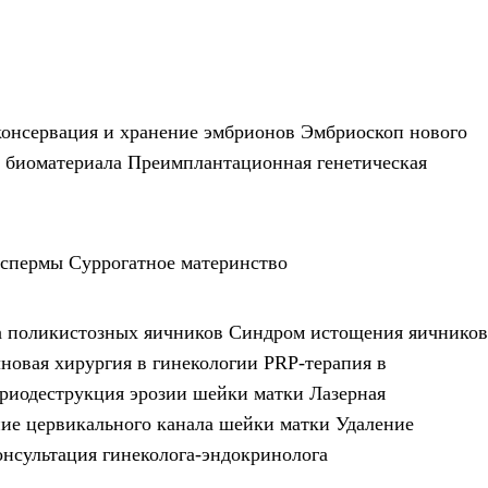
онсервация и хранение эмбрионов
Эмбриоскоп нового
 биоматериала
Преимплантационная генетическая
 спермы
Суррогатное материнство
а поликистозных яичников
Синдром истощения яичников
новая хирургия в гинекологии
PRP-терапия в
риодеструкция эрозии шейки матки
Лазерная
ие цервикального канала шейки матки
Удаление
онсультация гинеколога-эндокринолога