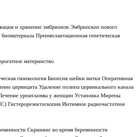
вация и хранение эмбрионов
Эмбриоскоп нового
 биоматериала
Преимплантационная генетическая
ррогатное материнство
ческая гинекология
Биопсия шейки матки
Оперативная
ение цервицита
Удаление полипа цервикального канала
Лечение уреаплазмы у женщин
Установка Мирены
МС)
Гистерорезектоскопия
Интимное радиочастотное
ременности
Скрининг во время беременности