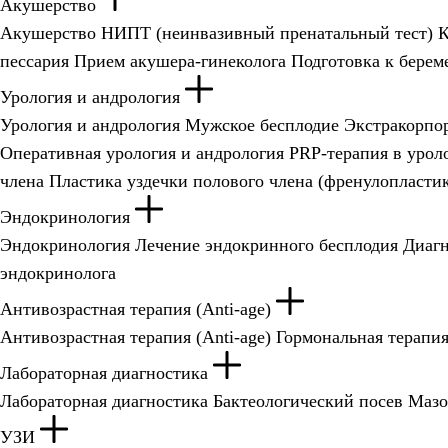
Акушерство
Акушерство
НИПТ (неинвазивный пренатальный тест)
пессария
Прием акушера-гинеколога
Подготовка к берем
Урология и андрология
Урология и андрология
Мужское бесплодие
Экстракорпо
Оперативная урология и андрология
PRP-терапия в урол
члена
Пластика уздечки полового члена (френулопласти
Эндокринология
Эндокринология
Лечение эндокринного бесплодия
Диагн
эндокринолога
Антивозрастная терапия (Anti-age)
Антивозрастная терапия (Anti-age)
Гормональная терапи
Лабораторная диагностика
Лабораторная диагностика
Бактеологический посев
Мазо
УЗИ