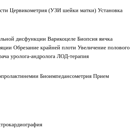
сти
Цервикометрия (УЗИ шейки матки)
Установка
ильной дисфункции
Варикоцеле
Биопсия яичка
ляции
Обрезание крайней плоти
Увеличение полового
ача уролога-андролога
ЛОД-терапия
рпролактинемии
Биоимпедансометрия
Прием
ктрокардиография