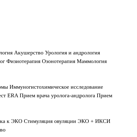
логия
Акушерство
Урология и андрология
ог
Физиотерапия
Озонотерапия
Маммология
рмы
Иммуногистохимическое исследование
ест ERA
Прием врача уролога-андролога
Прием
вка к ЭКО
Стимуляция овуляции
ЭКО + ИКСИ
во