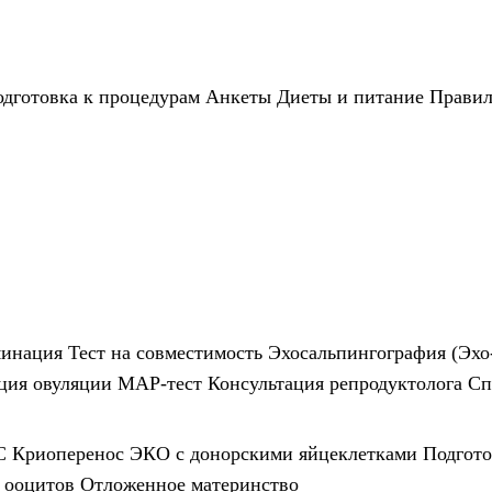
дготовка к процедурам
Анкеты
Диеты и питание
Правил
инация
Тест на совместимость
Эхосальпингография (Эхо
ция овуляции
МАР-тест
Консультация репродуктолога
Сп
С
Криоперенос
ЭКО с донорскими яйцеклетками
Подгот
 ооцитов
Отложенное материнство