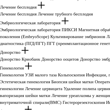
Лечение бесплодия
Лечение бесплодия
Лечение трубного бесплодия
Эмбриологическая лаборатория
Эмбриологическая лаборатория
ПИКСИ
Магнитная обра
поколения (EmbryoScope)
Культивирование эмбрионов
Л
диагностика (ПГД/ПГТ)
ПГТ (преимплантационное генет
Донорство
Донорство
Криобанк
Донорство ооцитов
Донорство эмб
Гинекология
Гинекология
УЗИ малого таза
Кольпоскопия
Инфекции, 
Эстетическая гинекология
Биопсия шейки матки
Операти
гинекологии
Лечение цервицита
Удаление полипа церви
вапоризация шейки матки
Лечение уреаплазмы у женщи
внутриматочной спирали(ВМС)
Гистерорезектоскопия
И