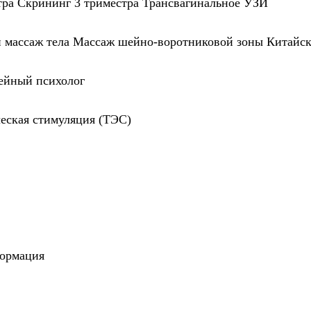
тра
Скрининг 3 триместра
Трансвагинальное УЗИ
массаж тела
Массаж шейно-воротниковой зоны
Китайск
ейный психолог
еская стимуляция (ТЭС)
ормация