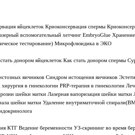
рвация яйцеклеток
Криоконсервация спермы
Криоконсер
азерный вспомогательный хетчинг
EmbryoGlue
Хранение
ическое тестирование)
Микрофлюидика в ЭКО
 стать донором яйцеклеток
Как стать донором спермы
Су
истозных яичников
Синдром истощения яичников
Эстети
 хирургия в гинекологии
PRP-терапия в гинекологии
Леч
эрозии шейки матки
Лазерная вапоризация шейки матки
нала шейки матки
Удаление внутриматочной спирали(В
эндокринолога
рия
КТГ
Ведение беременности
УЗ-скрининг во время бе