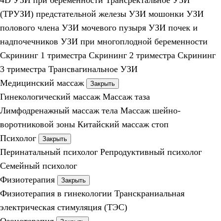
4D УЗИ при беременности
Трансректальное УЗИ
(ТРУЗИ) предстательной железы
УЗИ мошонки
УЗИ
полового члена
УЗИ мочевого пузыря
УЗИ почек и
надпочечников
УЗИ при многоплодной беременности
Скрининг 1 триместра
Скрининг 2 триместра
Скрининг
3 триместра
Трансвагинальное УЗИ
Медицинский массаж
Закрыть
Гинекологический массаж
Массаж таза
Лимфодренажный массаж тела
Массаж шейно-
воротниковой зоны
Китайский массаж стоп
Психолог
Закрыть
Перинатальный психолог
Репродуктивный психолог
Семейный психолог
Физиотерапия
Закрыть
Физиотерапия в гинекологии
Транскраниальная
электрическая стимуляция (ТЭС)