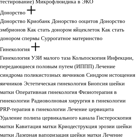
тестирование)
Микрофлюидика в ЭКО
Донорство
Донорство
Криобанк
Донорство ооцитов
Донорство
эмбрионов
Как стать донором яйцеклеток
Как стать
донором спермы
Суррогатное материнство
Гинекология
Гинекология
УЗИ малого таза
Кольпоскопия
Инфекции,
передающиеся половым путем (ИППП)
Лечение
синдрома поликистозных яичников
Синдром истощения
яичников
Эстетическая гинекология
Биопсия шейки
матки
Оперативная гинекология
Физиотерапия в
гинекологии
Радиоволновая хирургия в гинекологии
PRP-терапия в гинекологии
Лечение цервицита
Удаление полипа цервикального канала
Гистероскопия
матки
Кавитация матки
Криодеструкция эрозии шейки
матки
Лазерная вапоризация шейки матки
Лечение