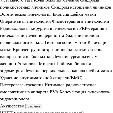
УЗИ малого таза
Кольпоскопия
Лечение синдрома
поликистозных яичников
Синдром истощения яичников
Эстетическая гинекология
Биопсия шейки матки
Оперативная гинекология
Физиотерапия в гинекологии
Радиоволновая хирургия в гинекологии
PRP-терапия в
гинекологии
Лечение цервицита
Удаление полипа
цервикального канала
Гистероскопия матки
Кавитация
матки
Криодеструкция эрозии шейки матки
Лазерная
вапоризация шейки матки
Лечение уреаплазмы у
женщин
Установка Мирены
Пайпель-биопсия
эндометрия
Лечение цервикального канала шейки матки
Удаление внутриматочной спирали(ВМС)
Гистерорезектоскопия
Интимное радиочастотное
омоложение на аппарате EVA
Консультация гинеколога-
эндокринолога
Акушерство
Закрыть