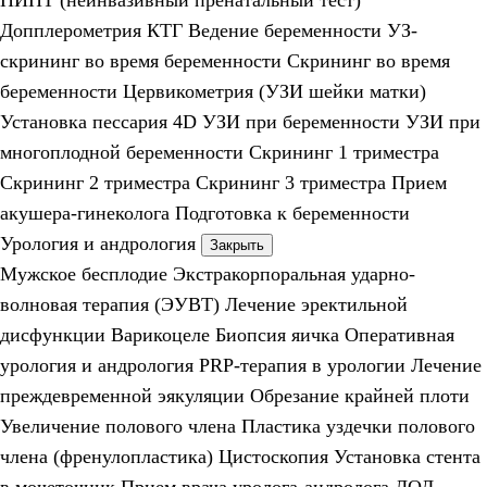
НИПТ (неинвазивный пренатальный тест)
Допплерометрия
КТГ
Ведение беременности
УЗ-
скрининг во время беременности
Скрининг во время
беременности
Цервикометрия (УЗИ шейки матки)
Установка пессария
4D УЗИ при беременности
УЗИ при
многоплодной беременности
Скрининг 1 триместра
Скрининг 2 триместра
Скрининг 3 триместра
Прием
акушера-гинеколога
Подготовка к беременности
Урология и андрология
Закрыть
Мужское бесплодие
Экстракорпоральная ударно-
волновая терапия (ЭУВТ)
Лечение эректильной
дисфункции
Варикоцеле
Биопсия яичка
Оперативная
урология и андрология
PRP-терапия в урологии
Лечение
преждевременной эякуляции
Обрезание крайней плоти
Увеличение полового члена
Пластика уздечки полового
члена (френулопластика)
Цистоскопия
Установка стента