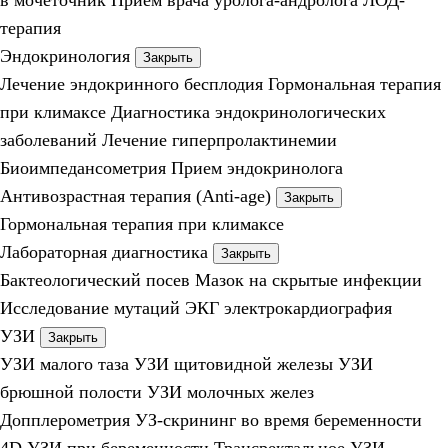
в мочеточник
Прием врача уролога-андролога
ЛОД-
терапия
Эндокринология
Закрыть
Лечение эндокринного бесплодия
Гормональная терапия
при климаксе
Диагностика эндокринологических
заболеваний
Лечение гиперпролактинемии
Биоимпедансометрия
Прием эндокринолога
Антивозрастная терапия (Anti-age)
Закрыть
Гормональная терапия при климаксе
Лабораторная диагностика
Закрыть
Бактеологический посев
Мазок на скрытые инфекции
Исследование мутаций
ЭКГ электрокардиография
УЗИ
Закрыть
УЗИ малого таза
УЗИ щитовидной железы
УЗИ
брюшной полости
УЗИ молочных желез
Допплерометрия
УЗ-скрининг во время беременности