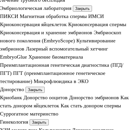
Лечение трубного бесплодия
Эмбриологическая лаборатория
Закрыть
ПИКСИ
Магнитная обработка спермы
ИМСИ
Криоконсервация яйцеклеток
Криоконсервация спермы
Криоконсервация и хранение эмбрионов
Эмбриоскоп
нового поколения (EmbryoScope)
Культивирование
эмбрионов
Лазерный вспомогательный хетчинг
EmbryoGlue
Хранение биоматериала
Преимплантационная генетическая диагностика (ПГД/
ПГТ)
ПГТ (преимплантационное генетическое
тестирование)
Микрофлюидика в ЭКО
Донорство
Закрыть
Криобанк
Донорство ооцитов
Донорство эмбрионов
Как
стать донором яйцеклеток
Как стать донором спермы
Суррогатное материнство
Гинекология
Закрыть