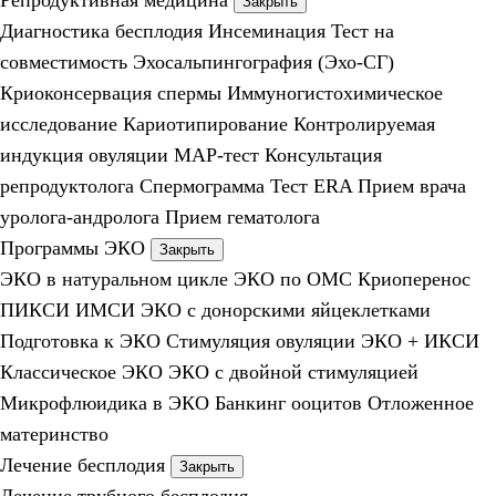
Репродуктивная медицина
Закрыть
Диагностика бесплодия
Инсеминация
Тест на
совместимость
Эхосальпингография (Эхо-СГ)
Криоконсервация спермы
Иммуногистохимическое
исследование
Кариотипирование
Контролируемая
индукция овуляции
МАР-тест
Консультация
репродуктолога
Спермограмма
Тест ERA
Прием врача
уролога-андролога
Прием гематолога
Программы ЭКО
Закрыть
ЭКО в натуральном цикле
ЭКО по ОМС
Криоперенос
ПИКСИ
ИМСИ
ЭКО с донорскими яйцеклетками
Подготовка к ЭКО
Стимуляция овуляции
ЭКО + ИКСИ
Классическое ЭКО
ЭКО с двойной стимуляцией
Микрофлюидика в ЭКО
Банкинг ооцитов
Отложенное
материнство
Лечение бесплодия
Закрыть