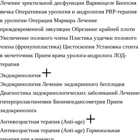
Лечение эректильной дисфункции
Варикоцеле
Биопсия
яичка
Оперативная урология и андрология
PRP-терапия
в урологии
Операция Мармара
Лечение
преждевременной эякуляции
Обрезание крайней плоти
Увеличение полового члена
Пластика уздечки полового
члена (френулопластика)
Цистоскопия
Установка стента
в мочеточник
Прием врача уролога-андролога
ЛОД-
терапия
Эндокринология
Эндокринология
Лечение эндокринного бесплодия
Диагностика эндокринологических заболеваний
Лечение
гиперпролактинемии
Биоимпедансометрия
Прием
эндокринолога
Антивозрастная терапия (Anti-age)
Антивозрастная терапия (Anti-age)
Гормональная
терапия при климаксе