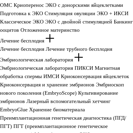
ОМС
Криоперенос
ЭКО с донорскими яйцеклетками
Подготовка к ЭКО
Стимуляция овуляции
ЭКО + ИКСИ
Классическое ЭКО
ЭКО с двойной стимуляцией
Банкинг
ооцитов
Отложенное материнство
Лечение бесплодия
Лечение бесплодия
Лечение трубного бесплодия
Эмбриологическая лаборатория
Эмбриологическая лаборатория
ПИКСИ
Магнитная
обработка спермы
ИМСИ
Криоконсервация яйцеклеток
Криоконсервация и хранение эмбрионов
Эмбриоскоп
нового поколения (EmbryoScope)
Культивирование
эмбрионов
Лазерный вспомогательный хетчинг
EmbryoGlue
Хранение биоматериала
Преимплантационная генетическая диагностика (ПГД/
ПГТ)
ПГТ (преимплантационное генетическое