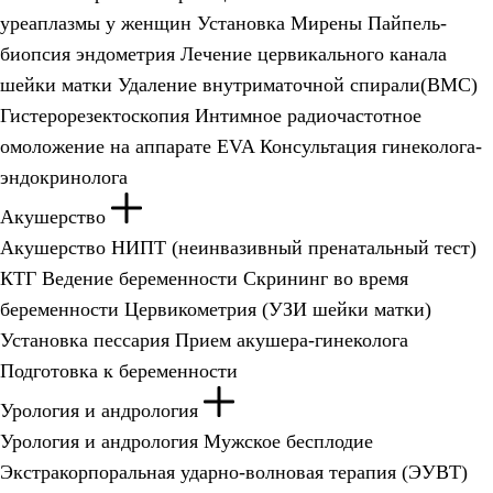
уреаплазмы у женщин
Установка Мирены
Пайпель-
биопсия эндометрия
Лечение цервикального канала
шейки матки
Удаление внутриматочной спирали(ВМС)
Гистерорезектоскопия
Интимное радиочастотное
омоложение на аппарате EVA
Консультация гинеколога-
эндокринолога
Акушерство
Акушерство
НИПТ (неинвазивный пренатальный тест)
КТГ
Ведение беременности
Скрининг во время
беременности
Цервикометрия (УЗИ шейки матки)
Установка пессария
Прием акушера-гинеколога
Подготовка к беременности
Урология и андрология
Урология и андрология
Мужское бесплодие
Экстракорпоральная ударно-волновая терапия (ЭУВТ)