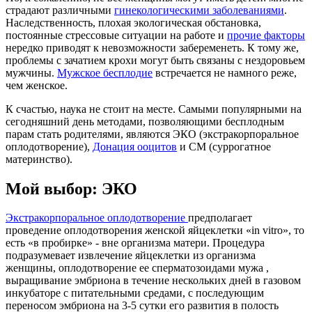
страдают различными
гинекологическими заболеваниями
.
Наследственность, плохая экологическая обстановка,
постоянные стрессовые ситуации на работе и
прочие факторы
нередко приводят к невозможности забеременеть. К тому же,
проблемы с зачатием крохи могут быть связаны с нездоровьем
мужчины.
Мужское бесплодие
встречается не намного реже,
чем женское.
К счастью, наука не стоит на месте. Самыми популярными на
сегодняшний день методами, позволяющими бесплодным
парам стать родителями, являются ЭКО (экстракорпоральное
оплодотворение),
Донация ооцитов
и СМ (суррогатное
материнство).
Мой выбор: ЭКО
Экстракорпоральное оплодотворение
предполагает
проведение оплодотворения женской яйцеклетки «in vitro», то
есть «в пробирке» - вне организма матери. Процедура
подразумевает извлечение яйцеклетки из организма
женщины, оплодотворение ее сперматозоидами мужа ,
выращивание эмбриона в течение нескольких дней в газовом
инкубаторе с питательными средами, с последующим
переносом эмбриона на 3-5 сутки его развития в полость