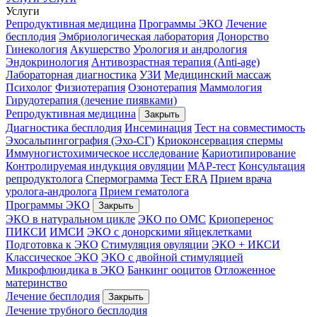
Услуги
Репродуктивная медицина
Программы ЭКО
Лечение
бесплодия
Эмбриологическая лаборатория
Донорство
Гинекология
Акушерство
Урология и андрология
Эндокринология
Антивозрастная терапия (Anti-age)
Лабораторная диагностика
УЗИ
Медицинский массаж
Психолог
Физиотерапия
Озонотерапия
Маммология
Гирудотерапия (лечение пиявками)
Репродуктивная медицина
Закрыть
Диагностика бесплодия
Инсеминация
Тест на совместимость
Эхосальпингография (Эхо-СГ)
Криоконсервация спермы
Иммуногистохимическое исследование
Кариотипирование
Контролируемая индукция овуляции
МАР-тест
Консультация
репродуктолога
Спермограмма
Тест ERA
Прием врача
уролога-андролога
Прием гематолога
Программы ЭКО
Закрыть
ЭКО в натуральном цикле
ЭКО по ОМС
Криоперенос
ПИКСИ
ИМСИ
ЭКО с донорскими яйцеклетками
Подготовка к ЭКО
Стимуляция овуляции
ЭКО + ИКСИ
Классическое ЭКО
ЭКО с двойной стимуляцией
Микрофлюидика в ЭКО
Банкинг ооцитов
Отложенное
материнство
Лечение бесплодия
Закрыть
Лечение трубного бесплодия