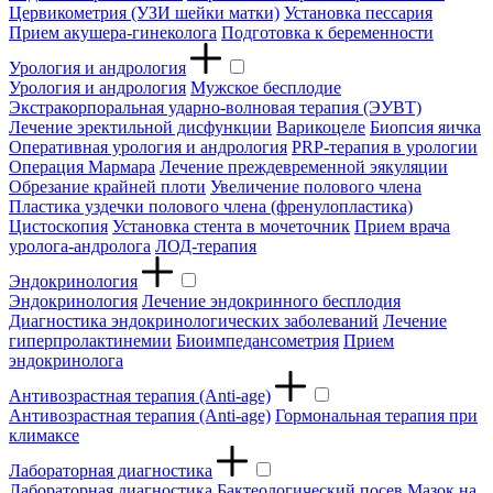
Цервикометрия (УЗИ шейки матки)
Установка пессария
Прием акушера-гинеколога
Подготовка к беременности
Урология и андрология
Урология и андрология
Мужское бесплодие
Экстракорпоральная ударно-волновая терапия (ЭУВТ)
Лечение эректильной дисфункции
Варикоцеле
Биопсия яичка
Оперативная урология и андрология
PRP-терапия в урологии
Операция Мармара
Лечение преждевременной эякуляции
Обрезание крайней плоти
Увеличение полового члена
Пластика уздечки полового члена (френулопластика)
Цистоскопия
Установка стента в мочеточник
Прием врача
уролога-андролога
ЛОД-терапия
Эндокринология
Эндокринология
Лечение эндокринного бесплодия
Диагностика эндокринологических заболеваний
Лечение
гиперпролактинемии
Биоимпедансометрия
Прием
эндокринолога
Антивозрастная терапия (Anti-age)
Антивозрастная терапия (Anti-age)
Гормональная терапия при
климаксе
Лабораторная диагностика
Лабораторная диагностика
Бактеологический посев
Мазок на