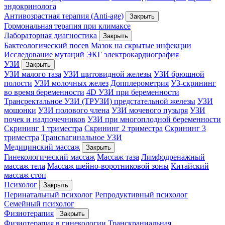
эндокринолога
Антивозрастная терапия (Anti-age)
Закрыть
Гормональная терапия при климаксе
Лабораторная диагностика
Закрыть
Бактеологический посев
Мазок на скрытые инфекции
Исследование мутаций
ЭКГ электрокардиография
УЗИ
Закрыть
УЗИ малого таза
УЗИ щитовидной железы
УЗИ брюшной
полости
УЗИ молочных желез
Допплерометрия
УЗ-скрининг
во время беременности
4D УЗИ при беременности
Трансректальное УЗИ (ТРУЗИ) предстательной железы
УЗИ
мошонки
УЗИ полового члена
УЗИ мочевого пузыря
УЗИ
почек и надпочечников
УЗИ при многоплодной беременности
Скрининг 1 триместра
Скрининг 2 триместра
Скрининг 3
триместра
Трансвагинальное УЗИ
Медицинский массаж
Закрыть
Гинекологический массаж
Массаж таза
Лимфодренажный
массаж тела
Массаж шейно-воротниковой зоны
Китайский
массаж стоп
Психолог
Закрыть
Перинатальный психолог
Репродуктивный психолог
Семейный психолог
Физиотерапия
Закрыть
Физиотерапия в гинекологии
Транскраниальная