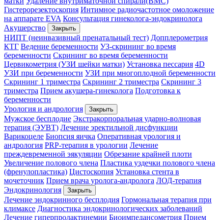
матки
Удаление внутриматочной спирали(ВМС)
Гистерорезектоскопия
Интимное радиочастотное омоложение
на аппарате EVA
Консультация гинеколога-эндокринолога
Акушерство
Закрыть
НИПТ (неинвазивный пренатальный тест)
Допплерометрия
КТГ
Ведение беременности
УЗ-скрининг во время
беременности
Скрининг во время беременности
Цервикометрия (УЗИ шейки матки)
Установка пессария
4D
УЗИ при беременности
УЗИ при многоплодной беременности
Скрининг 1 триместра
Скрининг 2 триместра
Скрининг 3
триместра
Прием акушера-гинеколога
Подготовка к
беременности
Урология и андрология
Закрыть
Мужское бесплодие
Экстракорпоральная ударно-волновая
терапия (ЭУВТ)
Лечение эректильной дисфункции
Варикоцеле
Биопсия яичка
Оперативная урология и
андрология
PRP-терапия в урологии
Лечение
преждевременной эякуляции
Обрезание крайней плоти
Увеличение полового члена
Пластика уздечки полового члена
(френулопластика)
Цистоскопия
Установка стента в
мочеточник
Прием врача уролога-андролога
ЛОД-терапия
Эндокринология
Закрыть
Лечение эндокринного бесплодия
Гормональная терапия при
климаксе
Диагностика эндокринологических заболеваний
Лечение гиперпролактинемии
Биоимпедансометрия
Прием