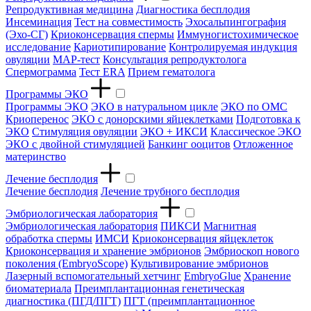
Репродуктивная медицина
Диагностика бесплодия
Инсеминация
Тест на совместимость
Эхосальпингография
(Эхо-СГ)
Криоконсервация спермы
Иммуногистохимическое
исследование
Кариотипирование
Контролируемая индукция
овуляции
МАР-тест
Консультация репродуктолога
Спермограмма
Тест ERA
Прием гематолога
Программы ЭКО
Программы ЭКО
ЭКО в натуральном цикле
ЭКО по ОМС
Криоперенос
ЭКО с донорскими яйцеклетками
Подготовка к
ЭКО
Стимуляция овуляции
ЭКО + ИКСИ
Классическое ЭКО
ЭКО с двойной стимуляцией
Банкинг ооцитов
Отложенное
материнство
Лечение бесплодия
Лечение бесплодия
Лечение трубного бесплодия
Эмбриологическая лаборатория
Эмбриологическая лаборатория
ПИКСИ
Магнитная
обработка спермы
ИМСИ
Криоконсервация яйцеклеток
Криоконсервация и хранение эмбрионов
Эмбриоскоп нового
поколения (EmbryoScope)
Культивирование эмбрионов
Лазерный вспомогательный хетчинг
EmbryoGlue
Хранение
биоматериала
Преимплантационная генетическая
диагностика (ПГД/ПГТ)
ПГТ (преимплантационное