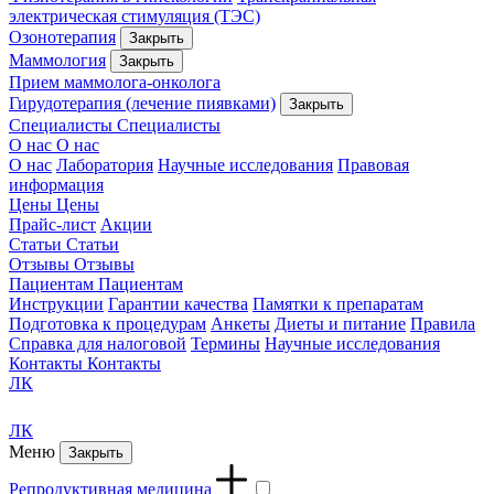
электрическая стимуляция (ТЭС)
Озонотерапия
Закрыть
Маммология
Закрыть
Прием маммолога-онколога
Гирудотерапия (лечение пиявками)
Закрыть
Специалисты
Специалисты
О нас
О нас
О нас
Лаборатория
Научные исследования
Правовая
информация
Цены
Цены
Прайс-лист
Акции
Статьи
Статьи
Отзывы
Отзывы
Пациентам
Пациентам
Инструкции
Гарантии качества
Памятки к препаратам
Подготовка к процедурам
Анкеты
Диеты и питание
Правила
Справка для налоговой
Термины
Научные исследования
Контакты
Контакты
ЛК
ЛК
Меню
Закрыть
Репродуктивная медицина