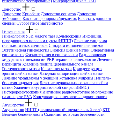
генетическое тестирование)
Микрофлюидика в ЭКО
Донорство
Донорство
Криобанк
Донорство ооцитов
Донорство
эмбрионов
Как стать донором яйцеклеток
Как стать донором
спермы
Суррогатное материнство
Гинекология
Гинекология
УЗИ малого таза
Кольпоскопия
Инфекции,
передающиеся половым путем (ИППП)
Лечение синдрома
поликистозных яичников
Синдром истощения яичников
Эстетическая гинекология
Биопсия шейки матки
Оперативная
гинекология
Физиотерапия в гинекологии
Радиоволновая
хирургия в гинекологии
PRP-терапия в гинекологии
Лечение
цервицита
Удаление полипа цервикального канала
Гистероскопия матки
Кавитация матки
Криодеструкция
эрозии шейки матки
Лазерная вапоризация шейки матки
Лечение уреаплазмы у женщин
Установка Мирены
Пайпель-
биопсия эндометрия
Лечение цервикального канала шейки
матки
Удаление внутриматочной спирали(ВМС)
Гистерорезектоскопия
Интимное радиочастотное омоложение
на аппарате EVA
Консультация гинеколога-эндокринолога
Акушерство
Акушерство
НИПТ (неинвазивный пренатальный тест)
КТГ
Ведение беременности
Скрининг во время беременности