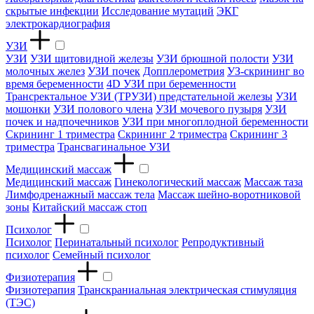
скрытые инфекции
Исследование мутаций
ЭКГ
электрокардиография
УЗИ
УЗИ
УЗИ щитовидной железы
УЗИ брюшной полости
УЗИ
молочных желез
УЗИ почек
Допплерометрия
УЗ-скрининг во
время беременности
4D УЗИ при беременности
Трансректальное УЗИ (ТРУЗИ) предстательной железы
УЗИ
мошонки
УЗИ полового члена
УЗИ мочевого пузыря
УЗИ
почек и надпочечников
УЗИ при многоплодной беременности
Скрининг 1 триместра
Скрининг 2 триместра
Скрининг 3
триместра
Трансвагинальное УЗИ
Медицинский массаж
Медицинский массаж
Гинекологический массаж
Массаж таза
Лимфодренажный массаж тела
Массаж шейно-воротниковой
зоны
Китайский массаж стоп
Психолог
Психолог
Перинатальный психолог
Репродуктивный
психолог
Семейный психолог
Физиотерапия
Физиотерапия
Транскраниальная электрическая стимуляция
(ТЭС)