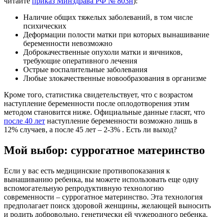
читайте
приказ Минздрава РФ № 803н
):
Наличие общих тяжелых заболеваний, в том числе
психических
Деформации полости матки при которых вынашивание
беременности невозможно
Доброкачественные опухоли матки и яичников,
требующие оперативного лечения
Острые воспалительные заболевания
Любые злокачественные новообразования в организме
Кроме того, статистика свидетельствует, что с возрастом
наступление беременности после оплодотворения этим
методом становится ниже. Официальные данные гласят, что
после 40 лет
наступление беременности возможно лишь в
12% случаев, а после 45 лет – 2-3% . Есть ли выход?
Мой выбор: суррогатное материнство
Если у вас есть медицинские противопоказания к
вынашиванию ребенка, вы можете использовать еще одну
вспомогательную репродуктивную технологию
современности – суррогатное материнство. Эта технология
предполагает поиск здоровой женщины, желающей выносить
и родить добровольно, генетически ей чужеродного ребенка.