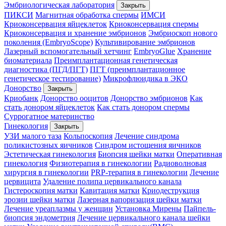
Эмбриологическая лаборатория
Закрыть
ПИКСИ
Магнитная обработка спермы
ИМСИ
Криоконсервация яйцеклеток
Криоконсервация спермы
Криоконсервация и хранение эмбрионов
Эмбриоскоп нового
поколения (EmbryoScope)
Культивирование эмбрионов
Лазерный вспомогательный хетчинг
EmbryoGlue
Хранение
биоматериала
Преимплантационная генетическая
диагностика (ПГД/ПГТ)
ПГТ (преимплантационное
генетическое тестирование)
Микрофлюидика в ЭКО
Донорство
Закрыть
Криобанк
Донорство ооцитов
Донорство эмбрионов
Как
стать донором яйцеклеток
Как стать донором спермы
Суррогатное материнство
Гинекология
Закрыть
УЗИ малого таза
Кольпоскопия
Лечение синдрома
поликистозных яичников
Синдром истощения яичников
Эстетическая гинекология
Биопсия шейки матки
Оперативная
гинекология
Физиотерапия в гинекологии
Радиоволновая
хирургия в гинекологии
PRP-терапия в гинекологии
Лечение
цервицита
Удаление полипа цервикального канала
Гистероскопия матки
Кавитация матки
Криодеструкция
эрозии шейки матки
Лазерная вапоризация шейки матки
Лечение уреаплазмы у женщин
Установка Мирены
Пайпель-
биопсия эндометрия
Лечение цервикального канала шейки