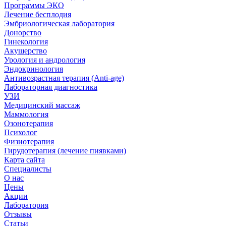
Программы ЭКО
Лечение бесплодия
Эмбриологическая лаборатория
Донорство
Гинекология
Акушерство
Урология и андрология
Эндокринология
Антивозрастная терапия (Anti-age)
Лабораторная диагностика
УЗИ
Медицинский массаж
Маммология
Озонотерапия
Психолог
Физиотерапия
Гирудотерапия (лечение пиявками)
Карта сайта
Специалисты
О нас
Цены
Акции
Лаборатория
Отзывы
Статьи