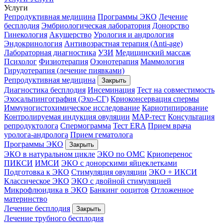
Услуги
Репродуктивная медицина
Программы ЭКО
Лечение
бесплодия
Эмбриологическая лаборатория
Донорство
Гинекология
Акушерство
Урология и андрология
Эндокринология
Антивозрастная терапия (Anti-age)
Лабораторная диагностика
УЗИ
Медицинский массаж
Психолог
Физиотерапия
Озонотерапия
Маммология
Гирудотерапия (лечение пиявками)
Репродуктивная медицина
Закрыть
Диагностика бесплодия
Инсеминация
Тест на совместимость
Эхосальпингография (Эхо-СГ)
Криоконсервация спермы
Иммуногистохимическое исследование
Кариотипирование
Контролируемая индукция овуляции
МАР-тест
Консультация
репродуктолога
Спермограмма
Тест ERA
Прием врача
уролога-андролога
Прием гематолога
Программы ЭКО
Закрыть
ЭКО в натуральном цикле
ЭКО по ОМС
Криоперенос
ПИКСИ
ИМСИ
ЭКО с донорскими яйцеклетками
Подготовка к ЭКО
Стимуляция овуляции
ЭКО + ИКСИ
Классическое ЭКО
ЭКО с двойной стимуляцией
Микрофлюидика в ЭКО
Банкинг ооцитов
Отложенное
материнство
Лечение бесплодия
Закрыть
Лечение трубного бесплодия