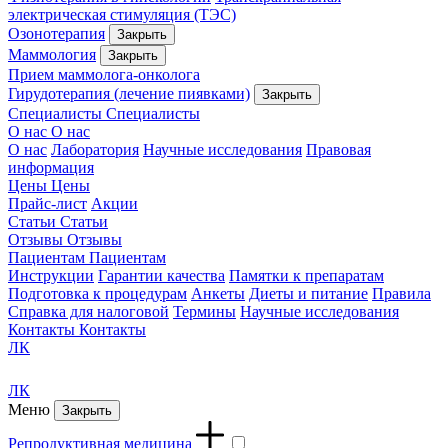
электрическая стимуляция (ТЭС)
Озонотерапия
Закрыть
Маммология
Закрыть
Прием маммолога-онколога
Гирудотерапия (лечение пиявками)
Закрыть
Специалисты
Специалисты
О нас
О нас
О нас
Лаборатория
Научные исследования
Правовая
информация
Цены
Цены
Прайс-лист
Акции
Статьи
Статьи
Отзывы
Отзывы
Пациентам
Пациентам
Инструкции
Гарантии качества
Памятки к препаратам
Подготовка к процедурам
Анкеты
Диеты и питание
Правила
Справка для налоговой
Термины
Научные исследования
Контакты
Контакты
ЛК
ЛК
Меню
Закрыть
Репродуктивная медицина