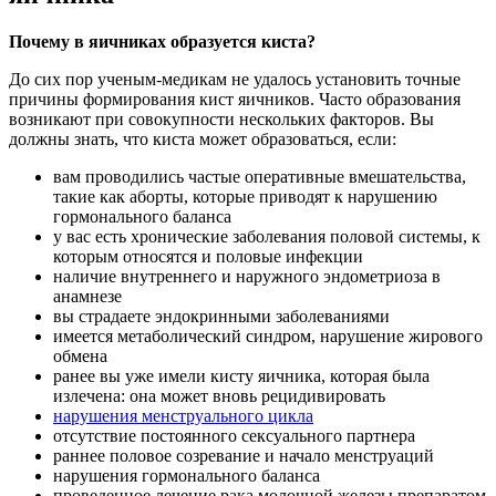
Почему в яичниках образуется киста?
До сих пор ученым-медикам не удалось установить точные
причины формирования кист яичников. Часто образования
возникают при совокупности нескольких факторов. Вы
должны знать, что киста может образоваться, если:
вам проводились частые оперативные вмешательства,
такие как аборты, которые приводят к нарушению
гормонального баланса
у вас есть хронические заболевания половой системы, к
которым относятся и половые инфекции
наличие внутреннего и наружного эндометриоза в
анамнезе
вы страдаете эндокринными заболеваниями
имеется метаболический синдром, нарушение жирового
обмена
ранее вы уже имели кисту яичника, которая была
излечена: она может вновь рецидивировать
нарушения менструального цикла
отсутствие постоянного сексуального партнера
раннее половое созревание и начало менструаций
нарушения гормонального баланса
проведенное лечение рака молочной железы препаратом