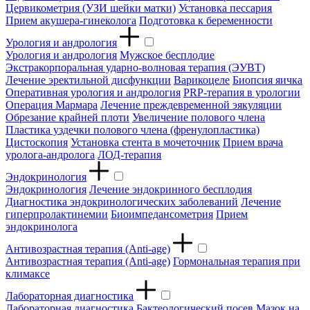
Цервикометрия (УЗИ шейки матки)
Установка пессария
Прием акушера-гинеколога
Подготовка к беременности
Урология и андрология
Урология и андрология
Мужское бесплодие
Экстракорпоральная ударно-волновая терапия (ЭУВТ)
Лечение эректильной дисфункции
Варикоцеле
Биопсия яичка
Оперативная урология и андрология
PRP-терапия в урологии
Операция Мармара
Лечение преждевременной эякуляции
Обрезание крайней плоти
Увеличение полового члена
Пластика уздечки полового члена (френулопластика)
Цистоскопия
Установка стента в мочеточник
Прием врача
уролога-андролога
ЛОД-терапия
Эндокринология
Эндокринология
Лечение эндокринного бесплодия
Диагностика эндокринологических заболеваний
Лечение
гиперпролактинемии
Биоимпедансометрия
Прием
эндокринолога
Антивозрастная терапия (Anti-age)
Антивозрастная терапия (Anti-age)
Гормональная терапия при
климаксе
Лабораторная диагностика
Лабораторная диагностика
Бактеологический посев
Мазок на