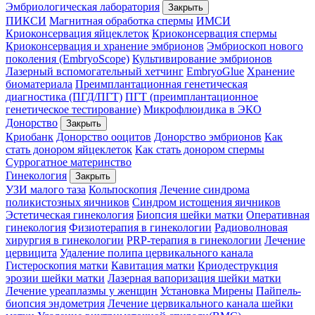
Эмбриологическая лаборатория
Закрыть
ПИКСИ
Магнитная обработка спермы
ИМСИ
Криоконсервация яйцеклеток
Криоконсервация спермы
Криоконсервация и хранение эмбрионов
Эмбриоскоп нового
поколения (EmbryoScope)
Культивирование эмбрионов
Лазерный вспомогательный хетчинг
EmbryoGlue
Хранение
биоматериала
Преимплантационная генетическая
диагностика (ПГД/ПГТ)
ПГТ (преимплантационное
генетическое тестирование)
Микрофлюидика в ЭКО
Донорство
Закрыть
Криобанк
Донорство ооцитов
Донорство эмбрионов
Как
стать донором яйцеклеток
Как стать донором спермы
Суррогатное материнство
Гинекология
Закрыть
УЗИ малого таза
Кольпоскопия
Лечение синдрома
поликистозных яичников
Синдром истощения яичников
Эстетическая гинекология
Биопсия шейки матки
Оперативная
гинекология
Физиотерапия в гинекологии
Радиоволновая
хирургия в гинекологии
PRP-терапия в гинекологии
Лечение
цервицита
Удаление полипа цервикального канала
Гистероскопия матки
Кавитация матки
Криодеструкция
эрозии шейки матки
Лазерная вапоризация шейки матки
Лечение уреаплазмы у женщин
Установка Мирены
Пайпель-
биопсия эндометрия
Лечение цервикального канала шейки