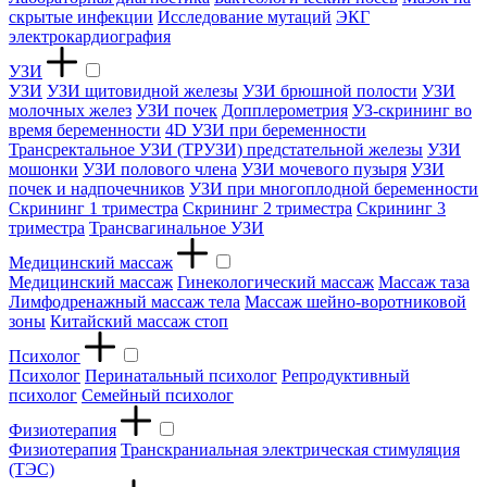
скрытые инфекции
Исследование мутаций
ЭКГ
электрокардиография
УЗИ
УЗИ
УЗИ щитовидной железы
УЗИ брюшной полости
УЗИ
молочных желез
УЗИ почек
Допплерометрия
УЗ-скрининг во
время беременности
4D УЗИ при беременности
Трансректальное УЗИ (ТРУЗИ) предстательной железы
УЗИ
мошонки
УЗИ полового члена
УЗИ мочевого пузыря
УЗИ
почек и надпочечников
УЗИ при многоплодной беременности
Скрининг 1 триместра
Скрининг 2 триместра
Скрининг 3
триместра
Трансвагинальное УЗИ
Медицинский массаж
Медицинский массаж
Гинекологический массаж
Массаж таза
Лимфодренажный массаж тела
Массаж шейно-воротниковой
зоны
Китайский массаж стоп
Психолог
Психолог
Перинатальный психолог
Репродуктивный
психолог
Семейный психолог
Физиотерапия
Физиотерапия
Транскраниальная электрическая стимуляция
(ТЭС)