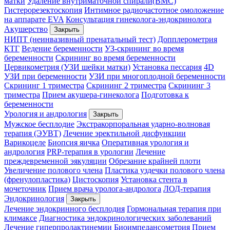
матки
Удаление внутриматочной спирали(ВМС)
Гистерорезектоскопия
Интимное радиочастотное омоложение
на аппарате EVA
Консультация гинеколога-эндокринолога
Акушерство
Закрыть
НИПТ (неинвазивный пренатальный тест)
Допплерометрия
КТГ
Ведение беременности
УЗ-скрининг во время
беременности
Скрининг во время беременности
Цервикометрия (УЗИ шейки матки)
Установка пессария
4D
УЗИ при беременности
УЗИ при многоплодной беременности
Скрининг 1 триместра
Скрининг 2 триместра
Скрининг 3
триместра
Прием акушера-гинеколога
Подготовка к
беременности
Урология и андрология
Закрыть
Мужское бесплодие
Экстракорпоральная ударно-волновая
терапия (ЭУВТ)
Лечение эректильной дисфункции
Варикоцеле
Биопсия яичка
Оперативная урология и
андрология
PRP-терапия в урологии
Лечение
преждевременной эякуляции
Обрезание крайней плоти
Увеличение полового члена
Пластика уздечки полового члена
(френулопластика)
Цистоскопия
Установка стента в
мочеточник
Прием врача уролога-андролога
ЛОД-терапия
Эндокринология
Закрыть
Лечение эндокринного бесплодия
Гормональная терапия при
климаксе
Диагностика эндокринологических заболеваний
Лечение гиперпролактинемии
Биоимпедансометрия
Прием