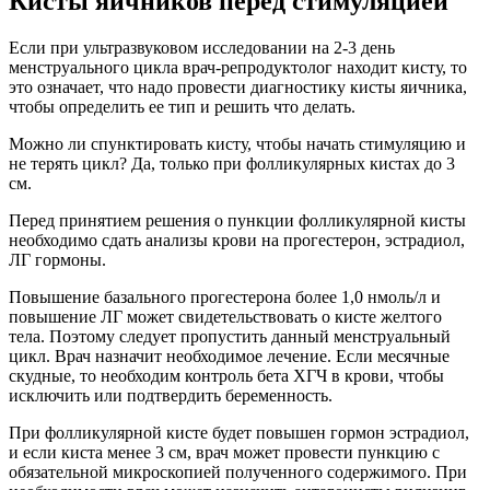
Кисты яичников перед стимуляцией
Если при ультразвуковом исследовании на 2-3 день
менструального цикла врач-репродуктолог находит кисту, то
это означает, что надо провести диагностику кисты яичника,
чтобы определить ее тип и решить что делать.
Можно ли спунктировать кисту, чтобы начать стимуляцию и
не терять цикл? Да, только при фолликулярных кистах до 3
см.
Перед принятием решения о пункции фолликулярной кисты
необходимо сдать анализы крови на прогестерон, эстрадиол,
ЛГ гормоны.
Повышение базального прогестерона более 1,0 нмоль/л и
повышение ЛГ может свидетельствовать о кисте желтого
тела. Поэтому следует пропустить данный менструальный
цикл. Врач назначит необходимое лечение. Если месячные
скудные, то необходим контроль бета ХГЧ в крови, чтобы
исключить или подтвердить беременность.
При фолликулярной кисте будет повышен гормон эстрадиол,
и если киста менее 3 см, врач может провести пункцию с
обязательной микроскопией полученного содержимого. При