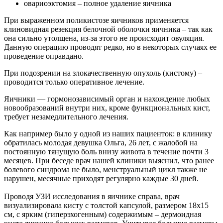
овариоэктомия – полное удаление яичника
При выраженном поликистозе яичников применяется
клиновидная резекция белочной оболочки яичника – так как
она сильно утолщена, из-за этого не происходит овуляция.
Данную операцию проводят редко, но в некоторых случаях ее
проведение оправдано.
При подозрении на злокачественную опухоль (кистому) –
проводится только оперативное лечение.
Яичники — гормонозависимый орган и нахождение любых
новообразований внутри них, кроме функциональных кист,
требует незамедлительного лечения.
Как например было у одной из наших пациенток: в клинику
обратилась молодая девушка Ольга, 26 лет, с жалобой на
постоянную тянущую боль внизу живота в течение почти 3
месяцев. При беседе врач нашей клиники выяснил, что ранее
болевого синдрома не было, менструальный цикл также не
нарушен, месячные приходят регулярно каждые 30 дней.
Проводя УЗИ исследования в яичнике справа, врач
визуализировала кисту с толстой капсулой, размером 18х15
см, с ярким (гиперэхогенным) содержимым – дермоидная