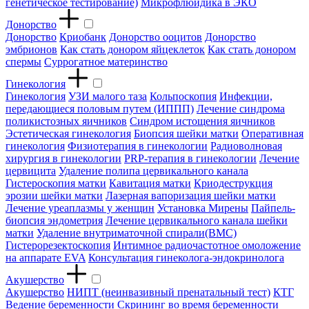
генетическое тестирование)
Микрофлюидика в ЭКО
Донорство
Донорство
Криобанк
Донорство ооцитов
Донорство
эмбрионов
Как стать донором яйцеклеток
Как стать донором
спермы
Суррогатное материнство
Гинекология
Гинекология
УЗИ малого таза
Кольпоскопия
Инфекции,
передающиеся половым путем (ИППП)
Лечение синдрома
поликистозных яичников
Синдром истощения яичников
Эстетическая гинекология
Биопсия шейки матки
Оперативная
гинекология
Физиотерапия в гинекологии
Радиоволновая
хирургия в гинекологии
PRP-терапия в гинекологии
Лечение
цервицита
Удаление полипа цервикального канала
Гистероскопия матки
Кавитация матки
Криодеструкция
эрозии шейки матки
Лазерная вапоризация шейки матки
Лечение уреаплазмы у женщин
Установка Мирены
Пайпель-
биопсия эндометрия
Лечение цервикального канала шейки
матки
Удаление внутриматочной спирали(ВМС)
Гистерорезектоскопия
Интимное радиочастотное омоложение
на аппарате EVA
Консультация гинеколога-эндокринолога
Акушерство
Акушерство
НИПТ (неинвазивный пренатальный тест)
КТГ
Ведение беременности
Скрининг во время беременности