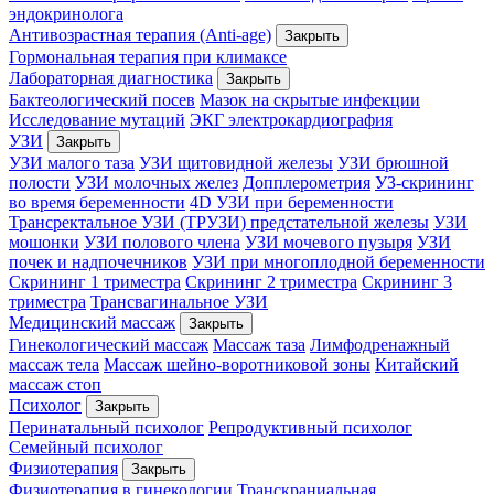
эндокринолога
Антивозрастная терапия (Anti-age)
Закрыть
Гормональная терапия при климаксе
Лабораторная диагностика
Закрыть
Бактеологический посев
Мазок на скрытые инфекции
Исследование мутаций
ЭКГ электрокардиография
УЗИ
Закрыть
УЗИ малого таза
УЗИ щитовидной железы
УЗИ брюшной
полости
УЗИ молочных желез
Допплерометрия
УЗ-скрининг
во время беременности
4D УЗИ при беременности
Трансректальное УЗИ (ТРУЗИ) предстательной железы
УЗИ
мошонки
УЗИ полового члена
УЗИ мочевого пузыря
УЗИ
почек и надпочечников
УЗИ при многоплодной беременности
Скрининг 1 триместра
Скрининг 2 триместра
Скрининг 3
триместра
Трансвагинальное УЗИ
Медицинский массаж
Закрыть
Гинекологический массаж
Массаж таза
Лимфодренажный
массаж тела
Массаж шейно-воротниковой зоны
Китайский
массаж стоп
Психолог
Закрыть
Перинатальный психолог
Репродуктивный психолог
Семейный психолог
Физиотерапия
Закрыть
Физиотерапия в гинекологии
Транскраниальная