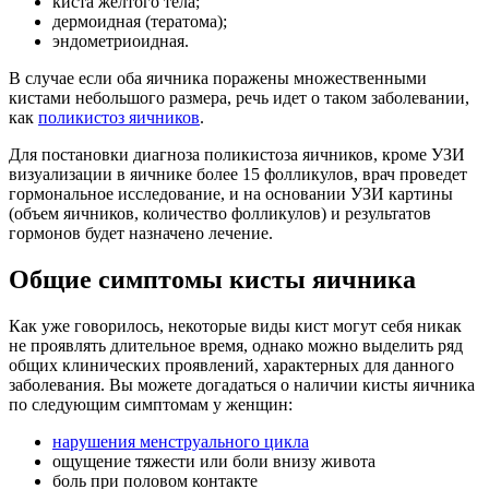
киста желтого тела;
дермоидная (тератома);
эндометриоидная.
В случае если оба яичника поражены множественными
кистами небольшого размера, речь идет о таком заболевании,
как
поликистоз яичников
.
Для постановки диагноза поликистоза яичников, кроме УЗИ
визуализации в яичнике более 15 фолликулов, врач проведет
гормональное исследование, и на основании УЗИ картины
(объем яичников, количество фолликулов) и результатов
гормонов будет назначено лечение.
Общие симптомы кисты яичника
Как уже говорилось, некоторые виды кист могут себя никак
не проявлять длительное время, однако можно выделить ряд
общих клинических проявлений, характерных для данного
заболевания. Вы можете догадаться о наличии кисты яичника
по следующим симптомам у женщин:
нарушения менструального цикла
ощущение тяжести или боли внизу живота
боль при половом контакте