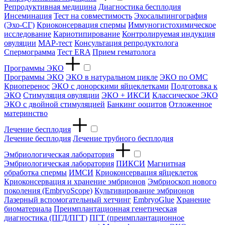
Репродуктивная медицина
Диагностика бесплодия
Инсеминация
Тест на совместимость
Эхосальпингография
(Эхо-СГ)
Криоконсервация спермы
Иммуногистохимическое
исследование
Кариотипирование
Контролируемая индукция
овуляции
МАР-тест
Консультация репродуктолога
Спермограмма
Тест ERA
Прием гематолога
Программы ЭКО
Программы ЭКО
ЭКО в натуральном цикле
ЭКО по ОМС
Криоперенос
ЭКО с донорскими яйцеклетками
Подготовка к
ЭКО
Стимуляция овуляции
ЭКО + ИКСИ
Классическое ЭКО
ЭКО с двойной стимуляцией
Банкинг ооцитов
Отложенное
материнство
Лечение бесплодия
Лечение бесплодия
Лечение трубного бесплодия
Эмбриологическая лаборатория
Эмбриологическая лаборатория
ПИКСИ
Магнитная
обработка спермы
ИМСИ
Криоконсервация яйцеклеток
Криоконсервация и хранение эмбрионов
Эмбриоскоп нового
поколения (EmbryoScope)
Культивирование эмбрионов
Лазерный вспомогательный хетчинг
EmbryoGlue
Хранение
биоматериала
Преимплантационная генетическая
диагностика (ПГД/ПГТ)
ПГТ (преимплантационное