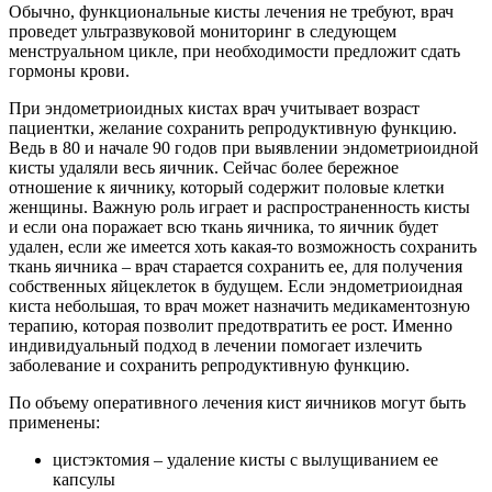
Обычно, функциональные кисты лечения не требуют, врач
проведет ультразвуковой мониторинг в следующем
менструальном цикле, при необходимости предложит сдать
гормоны крови.
При эндометриоидных кистах врач учитывает возраст
пациентки, желание сохранить репродуктивную функцию.
Ведь в 80 и начале 90 годов при выявлении эндометриоидной
кисты удаляли весь яичник. Сейчас более бережное
отношение к яичнику, который содержит половые клетки
женщины. Важную роль играет и распространенность кисты
и если она поражает всю ткань яичника, то яичник будет
удален, если же имеется хоть какая-то возможность сохранить
ткань яичника – врач старается сохранить ее, для получения
собственных яйцеклеток в будущем. Если эндометриоидная
киста небольшая, то врач может назначить медикаментозную
терапию, которая позволит предотвратить ее рост. Именно
индивидуальный подход в лечении помогает излечить
заболевание и сохранить репродуктивную функцию.
По объему оперативного лечения кист яичников могут быть
применены:
цистэктомия – удаление кисты с вылущиванием ее
капсулы