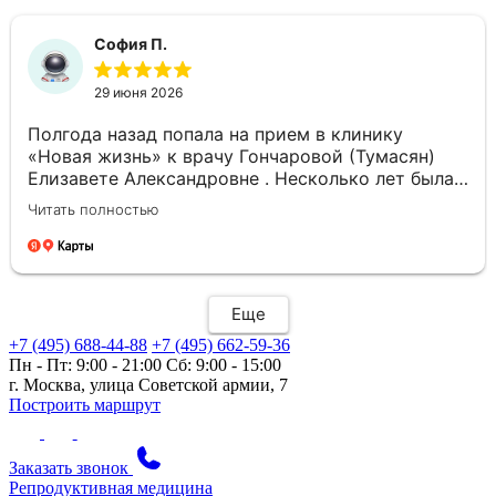
София П.
29 июня 2026
Полгода назад попала на прием в клинику
«Новая жизнь» к врачу Гончаровой (Тумасян)
Елизавете Александровне . Несколько лет была
проблема с нерегулярным менструальным
Читать полностью
циклом, все время задержки на 1-1,5 месяца,
сменила несколько врачей , но проблема
осталась. Мы прошли углубленное обследование
, некоторое время подбирали терапию и вот
спустя полгода месячные ходят как часы!!)
Еще
Елизавета Александровна очень вежливая,
+7 (495) 688-44-88
+7 (495) 662-59-36
объясняла подробно все на каждом этапе
Пн - Пт: 9:00 - 21:00
Сб: 9:00 - 15:00
коррекции терапии и помогла с данной
г. Москва, улица Советской армии, 7
проблемой. Сейчас все хорошо благодаря ей.
Построить маршрут
Очень советую данного врача!
Заказать звонок
Репродуктивная медицина